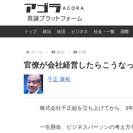
トップ
政治
経済
ビジネス
社会・一般
国際
ホーム
政治
行政
官僚が会社経営したらこうな
千正 康裕
株式会社千正組を立ち上げてから、3年
一生懸命、ビジネスパーソンの考え方