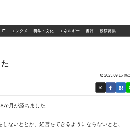
IT
エンタメ
科学・文化
エネルギー
書評
投稿募集
った
2023.09.16 06:
8か月が経ちました。
をしないととか、経営をできるようにならないとと、