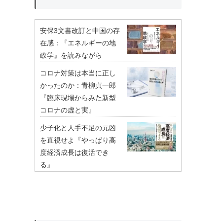
安保3文書改訂と中国の存
在感：『エネルギーの地
政学』を読みながら
コロナ対策は本当に正し
かったのか：青柳貞一郎
『臨床現場からみた新型
コロナの虚と実』
少子化と人手不足の元凶
を直視せよ『やっぱり高
度経済成長は復活でき
る』