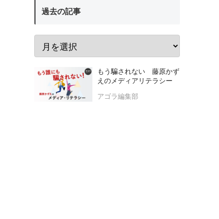
過去の記事
もう騙されない 藤原かず
えのメディアリテラシー
アゴラ編集部