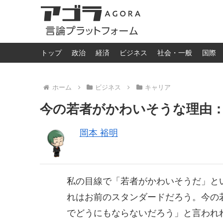
トップ
政治
経済
ビジネス
社会・一般
国際
ホーム
ビジネス
キャリア
今の若者がかわいそうな理由
岡本 裕明
私の目線で「若者がかわいそうだ」と
れはお前のスタンダードだろう。今の
でどうにもならないだろう」と言われ