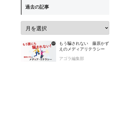
過去の記事
もう騙されない 藤原かず
えのメディアリテラシー
アゴラ編集部