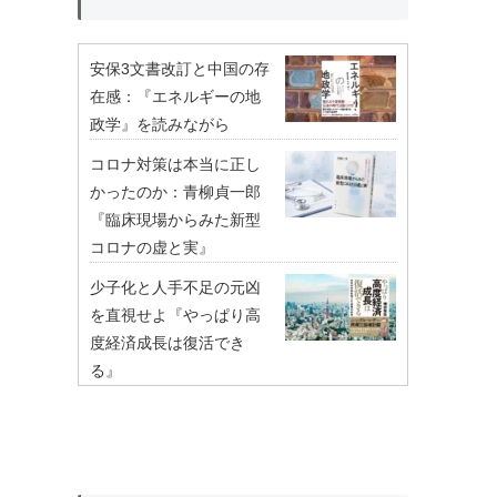
安保3文書改訂と中国の存
在感：『エネルギーの地
政学』を読みながら
コロナ対策は本当に正し
かったのか：青柳貞一郎
『臨床現場からみた新型
コロナの虚と実』
少子化と人手不足の元凶
を直視せよ『やっぱり高
度経済成長は復活でき
る』