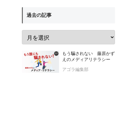
過去の記事
もう騙されない 藤原かず
えのメディアリテラシー
アゴラ編集部