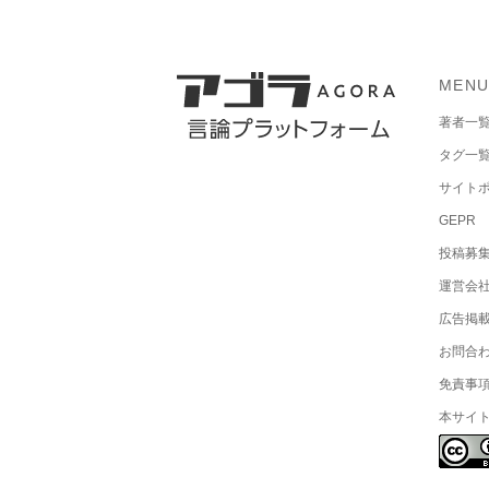
MEN
著者一
タグ一
サイト
GEPR
投稿募
運営会
広告掲
お問合
免責事
本サイ