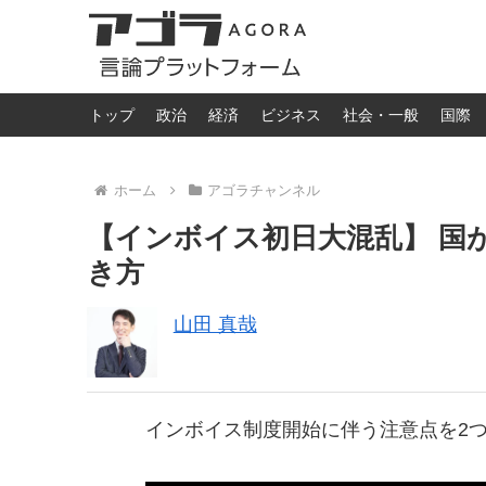
トップ
政治
経済
ビジネス
社会・一般
国際
ホーム
アゴラチャンネル
【インボイス初日大混乱】 国
き方
山田 真哉
インボイス制度開始に伴う注意点を2