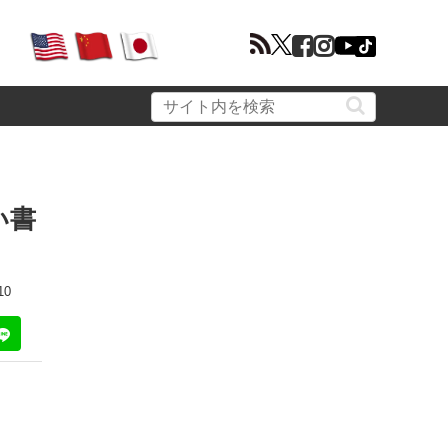
い書
10