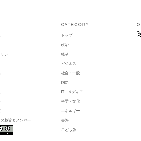
U
CATEGORY
O
覧
トップ
覧
政治
ポリシー
経済
ビジネス
集
社会・一般
社
国際
載
IT・メディア
わせ
科学・文化
項
エネルギー
トの趣旨とメンバー
書評
こども版