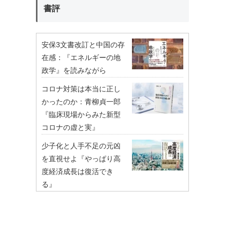
書評
安保3文書改訂と中国の存
在感：『エネルギーの地
政学』を読みながら
コロナ対策は本当に正し
かったのか：青柳貞一郎
『臨床現場からみた新型
コロナの虚と実』
少子化と人手不足の元凶
を直視せよ『やっぱり高
度経済成長は復活でき
る』