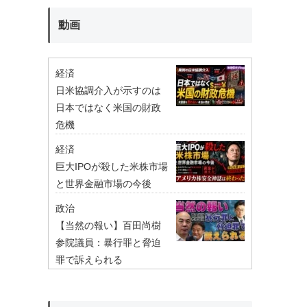
動画
経済
日米協調介入が示すのは
日本ではなく米国の財政
危機
経済
巨大IPOが殺した米株市場
と世界金融市場の今後
政治
【当然の報い】百田尚樹
参院議員：暴行罪と脅迫
罪で訴えられる