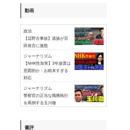
動画
政治
【辺野古事故】遺族が百
田発言に激怒
ジャーナリズム
【NHK性加害】3年放置は
意図的か：お粗末すぎる
対応
ジャーナリズム
警察官の正当な職務執行
を罵倒する玉川徹
書評