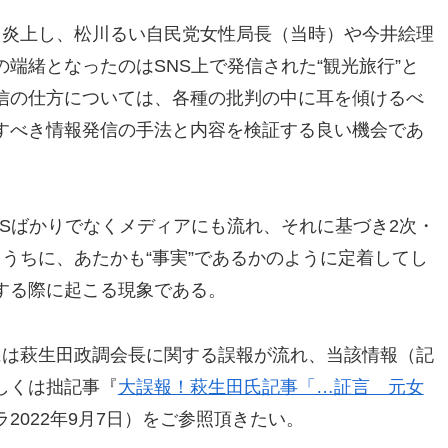
ら炎上し、松川るい自民党女性局長（当時）や今井絵理
端緒となったのはSNS上で発信された“観光旅行”と
信の仕方については、各種の批判の中に耳を傾けるべ
すべき情報発信の手法と内容を検証する良い機会であ
Sばかりでなくメディアにも流れ、それに基づき2次・
うちに、あたかも“事実”であるかのように定着してし
する際に起こる現象である。
には萩生田政調会長に関する誤報が流れ、当該情報（記
しくは拙記事『
大誤報！萩生田氏記事「…証言 元女
2022年9月7日）をご参照頂きたい。