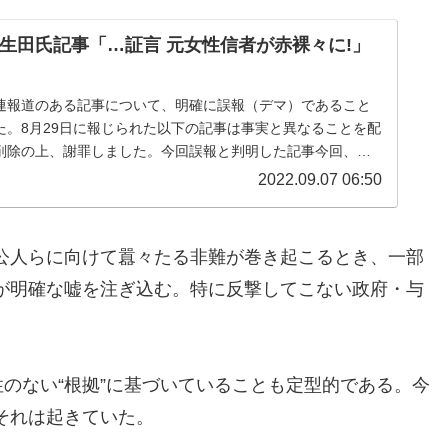
生田氏記事「…証言 元女性信者が赤裸々に!」
連報道のある記事について、明確に誤報（デマ）であること
た。8月29日に報じられた以下の記事は事実と異なることを配
削除の上、謝罪しました。今回誤報と判明した記事今回、誤
は、8月29日に配信され...
2022.09.07 06:50
公人らに向けて囂々たる非難が巻き起こるとき、一部
が明確な嘘を注ぎ込む。特に反撃してこない政府・与
。
性のない“根拠”に基づいていることも定型的である。今
それは起きていた。