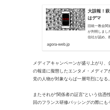
大誤報！萩
はデマ
旧統一教会関
が判明しまし
信社が認め、
報と判明したの
agora-web.jp
メディアキャンペーンが盛り上がり、
の報道に擬態したエンタメ・メディア
党の人物が対象ならば一層苛烈になる
またそれが“関係者の証言”という信憑
回のフランス研修バッシングの際にも