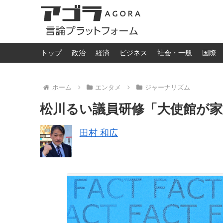
トップ
政治
経済
ビジネス
社会・一般
国際
ホーム
エンタメ
ジャーナリズム
松川るい議員研修「大使館が
田村 和広