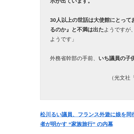
示が出ています。
30人以上の世話は大使館にとっ
るのか』と不満は出た
ようですが
ようです」
外務省幹部の手前、
いち議員の子
（光文社「
松川るい議員、フランス外遊に娘を同
者が明かす “家族旅行” の内幕