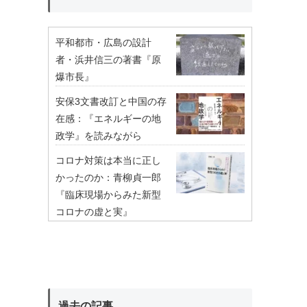
平和都市・広島の設計
者・浜井信三の著書『原
爆市長』
安保3文書改訂と中国の存
在感：『エネルギーの地
政学』を読みながら
コロナ対策は本当に正し
かったのか：青柳貞一郎
『臨床現場からみた新型
コロナの虚と実』
過去の記事