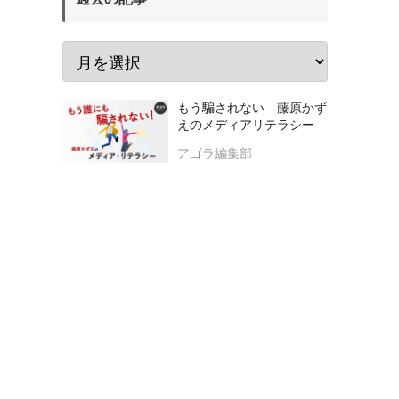
もう騙されない 藤原かず
えのメディアリテラシー
アゴラ編集部