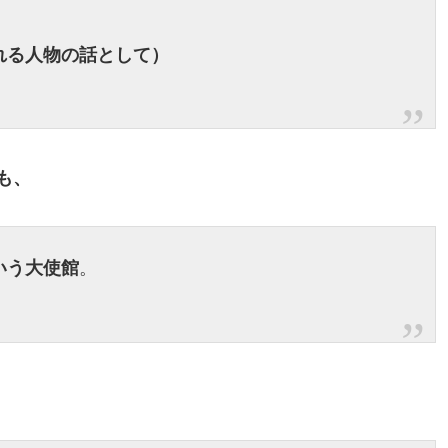
れる人物の話として）
部も、
いう大使館
。