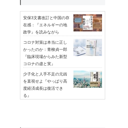
安保3文書改訂と中国の存
在感：『エネルギーの地
政学』を読みながら
コロナ対策は本当に正し
かったのか：青柳貞一郎
『臨床現場からみた新型
コロナの虚と実』
少子化と人手不足の元凶
を直視せよ『やっぱり高
度経済成長は復活でき
る』