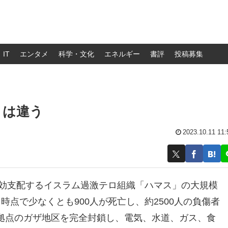
IT
エンタメ
科学・文化
エネルギー
書評
投稿募集
」は違う
2023.10.11 11:
実効支配するイスラム過激テロ組織「ハマス」の大規模
時点で少なくとも900人が死亡し、約2500人の負傷者
拠点のガザ地区を完全封鎖し、電気、水道、ガス、食