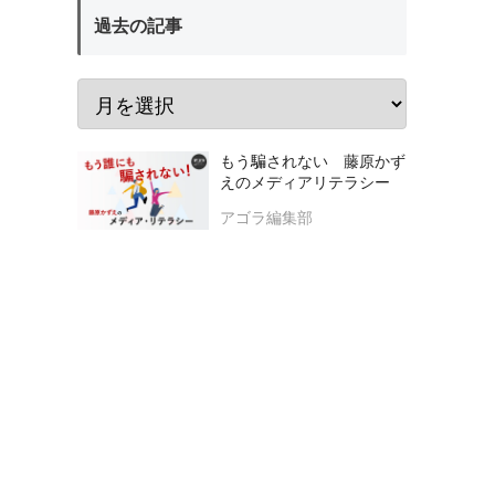
過去の記事
もう騙されない 藤原かず
えのメディアリテラシー
アゴラ編集部