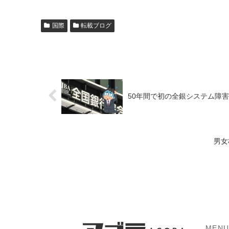
国際
転載ブログ
50年間で初の全銀システム障
男女
MEN