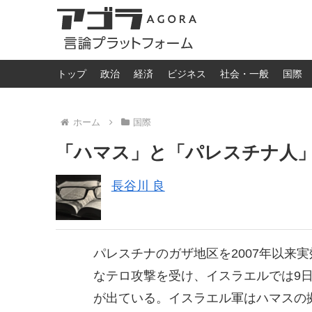
トップ
政治
経済
ビジネス
社会・一般
国際
ホーム
国際
「ハマス」と「パレスチナ人
長谷川 良
パレスチナのガザ地区を2007年以来
なテロ攻撃を受け、イスラエルでは9日
が出ている。イスラエル軍はハマスの