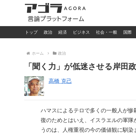
トップ
政治
経済
ビジネス
社会・一般
国際
ホーム
政治
「聞く力」が低迷させる岸田
高橋 克己
ハマスによるテロで多くの一般人が惨
復のためとはいえ、イスラエルの軍隊
うのは、人権重視の今の価値観に馴染