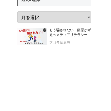
もう騙されない 藤原かず
えのメディアリテラシー
アゴラ編集部