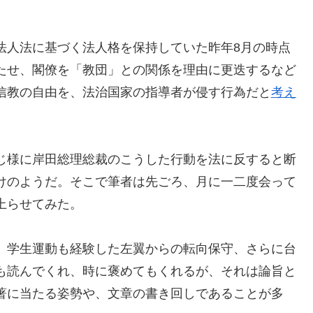
法人法に基づく法人格を保持していた昨年8月の時点
たせ、閣僚を「教団」との関係を理由に更迭するなど
信教の自由を、法治国家の指導者が侵す行為だと
考え
じ様に岸田総理総裁のこうした行動を法に反すると断
けのようだ。そこで筆者は先ごろ、月に一二度会って
上らせてみた。
、学生運動も経験した左翼からの転向保守、さらに台
も読んでくれ、時に褒めてもくれるが、それは論旨と
著に当たる姿勢や、文章の書き回しであることが多