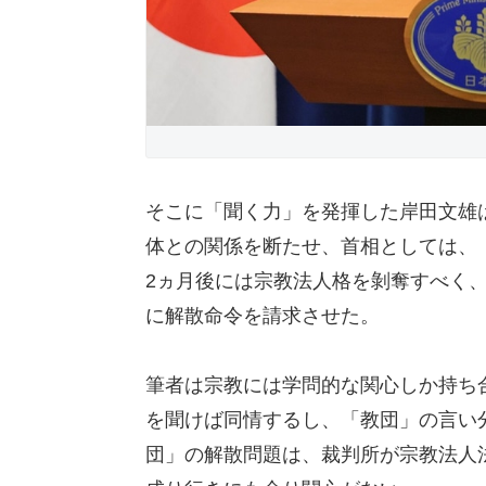
そこに「聞く力」を発揮した岸田文雄
体との関係を断たせ、首相としては、
2ヵ月後には宗教法人格を剝奪すべく
に解散命令を請求させた。
筆者は宗教には学問的な関心しか持ち
を聞けば同情するし、「教団」の言い
団」の解散問題は、裁判所が宗教法人