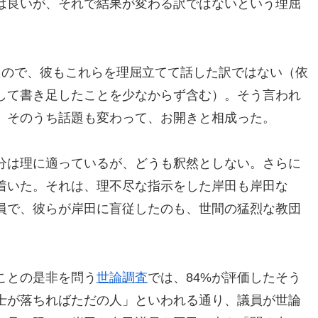
は良いが、それで結果が変わる訳ではないという理屈
たので、彼もこれらを理屈立てて話した訳ではない（依
して書き足したことを少なからず含む）。そう言われ
、そのうち話題も変わって、お開きと相成った。
分は理に適っているが、どうも釈然としない。さらに
着いた。それは、理不尽な指示をした岸田も岸田な
員で、彼らが岸田に盲従したのも、世間の猛烈な教団
ことの是非を問う
世論調査
では、84%が評価したそう
士が落ちればただの人」といわれる通り、議員が世論