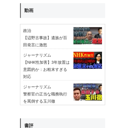
動画
政治
【辺野古事故】遺族が百
田発言に激怒
ジャーナリズム
【NHK性加害】3年放置は
意図的か：お粗末すぎる
対応
ジャーナリズム
警察官の正当な職務執行
を罵倒する玉川徹
書評