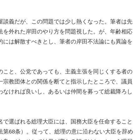
屋談義だが、この問題では少し熱くなった。筆者は先
法を外れた岸田のやり方を問題視した。が、年齢相応
的には解散すべきとし、筆者の岸田不法論にも異論を
のこと、公党であっても、主義主張を同じくする者の
一宗教団体との関係を断てと指示したところで、議員
わなければ良いし、あるいは仲間を募って総裁降ろし
名で選ばれる総理大臣には、国務大臣を任命すること
法第68条）。従って、総理の意に沿わない大臣を辞め