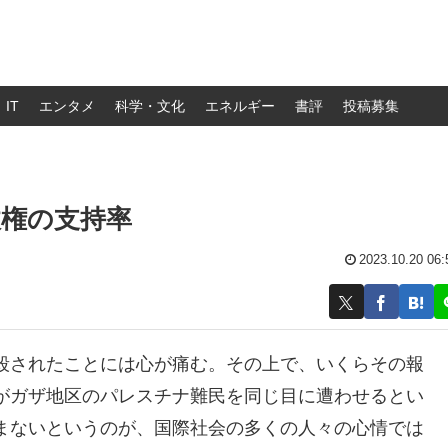
IT
エンタメ
科学・文化
エネルギー
書評
投稿募集
政権の支持率
2023.10.20 06:
殺されたことには心が痛む。その上で、いくらその報
がガザ地区のパレスチナ難民を同じ目に遭わせるとい
まないというのが、国際社会の多くの人々の心情では