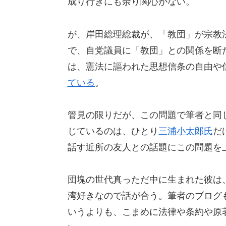
成り行きにも余り関心がない。
が、岸田総理総裁が、「教団」が宗教
で、自党議員に「教団」との関係を断
は、憲法に謳われた思想信条の自由や
ている
。
管見の限りだが、この問題で筆者と同
じているのは、ひとり
三浦小太郎氏
だ
話す近所の友人との話題にこの問題を
団塊の世代真っただ中に生まれた彼は
湾好きなので話が合う。筆者のブログ
いうよりも、こまめに法律や条約や原