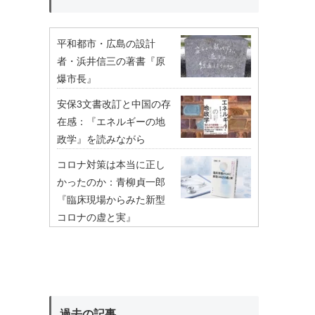
平和都市・広島の設計
者・浜井信三の著書『原
爆市長』
安保3文書改訂と中国の存
在感：『エネルギーの地
政学』を読みながら
コロナ対策は本当に正し
かったのか：青柳貞一郎
『臨床現場からみた新型
コロナの虚と実』
過去の記事