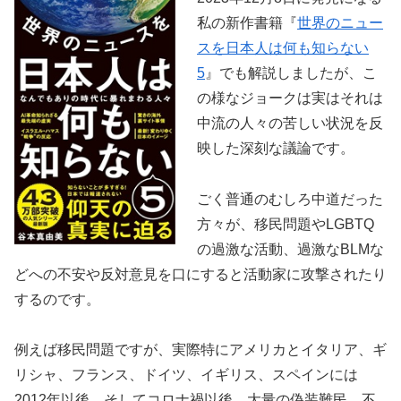
私の新作書籍『
世界のニュー
スを日本人は何も知らない
5
』でも解説しましたが、こ
の様なジョークは実はそれは
中流の人々の苦しい状況を反
映した深刻な議論です。
ごく普通のむしろ中道だった
方々が、移民問題やLGBTQ
の過激な活動、過激なBLMな
どへの不安や反対意見を口にすると活動家に攻撃されたり
するのです。
例えば移民問題ですが、実際特にアメリカとイタリア、ギ
リシャ、フランス、ドイツ、イギリス、スペインには
2012年以後、そしてコロナ禍以後、大量の偽装難民、不