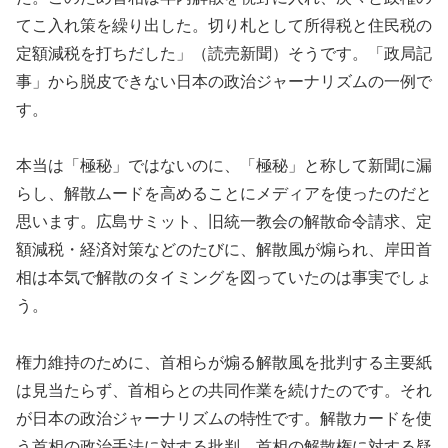
てこ入れ策を繰り出した。切り札として所得税と住民税の
定額減税を打ちだした」（読売新聞）そうです。「政局記
事」から脱皮できない日本の政治ジャーナリズムの一例で
す。
本当は「極秘」ではないのに、「極秘」と称して新聞に漏
らし、解散ムードを高めることにメディアを使ったのだと
思います。広島サミット、旧統一教会の解散命令請求、定
額減税・経済対策などのたびに、解散風が煽られ、岸田首
相は本気で解散のタイミングを図っていたのは事実でしょ
う。
権力維持のために、首相らが煽る解散風を批判する主要紙
は見当たらず、首相らとの共同作業を続けたのです。それ
が日本の政治ジャーナリズムの特性です。解散カードを使
う首相の政治手法に対する批判、首相の解散権に対する疑