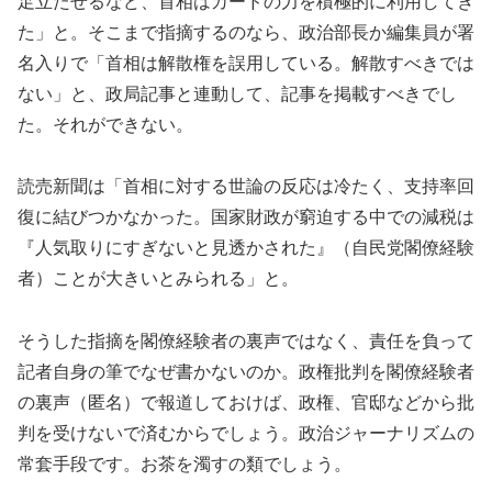
足立たせるなど、首相はカードの力を積極的に利用してき
た」と。そこまで指摘するのなら、政治部長か編集員が署
名入りで「首相は解散権を誤用している。解散すべきでは
ない」と、政局記事と連動して、記事を掲載すべきでし
た。それができない。
読売新聞は「首相に対する世論の反応は冷たく、支持率回
復に結びつかなかった。国家財政が窮迫する中での減税は
『人気取りにすぎないと見透かされた』（自民党閣僚経験
者）ことが大きいとみられる」と。
そうした指摘を閣僚経験者の裏声ではなく、責任を負って
記者自身の筆でなぜ書かないのか。政権批判を閣僚経験者
の裏声（匿名）で報道しておけば、政権、官邸などから批
判を受けないで済むからでしょう。政治ジャーナリズムの
常套手段です。お茶を濁すの類でしょう。