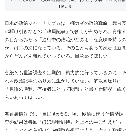
HPより
日本の政治ジャーナリズムは、権力者の政治戦略、舞台裏
の駆け引きなどの「政局記事」で多くが占められ、有権者
の目からみたら「進行中の政治がどのような意味を持つの
か」は二の次になっている。そのこともあって読者は新聞
からどんどん離れていっている。目覚めてほしい。
各紙とも世論調査を定期的、精力的に行っているのに、そ
れを政治記事のあり方に生かしていない。解散見送りは
「世論の勝利、有権者にとって朗報」と書く新聞が一紙く
らいあってほしい。
舞台裏情報では「自民党が5-9月頃、極秘に続けた情勢調
査の結果は毎回『ほぼ現状維持』と上々の手ごたえだっ
た。このため首相は年内解散を視野に入れ、次々と政権の