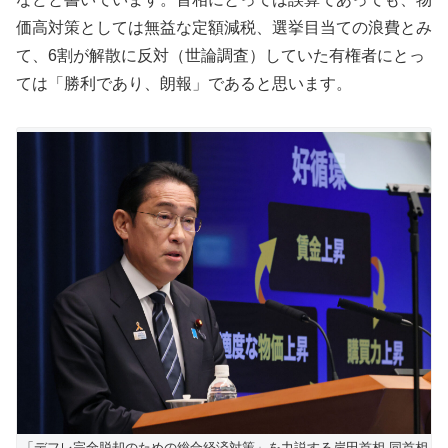
価高対策としては無益な定額減税、選挙目当ての浪費とみ
て、6割が解散に反対（世論調査）していた有権者にとっ
ては「勝利であり、朗報」であると思います。
「デフレ完全脱却のための総合経済対策」を力説する岸田首相 同首相