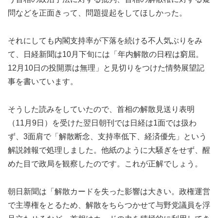
問などを正面きって、問題提起をしてほしかった。
それにしても内閣支持率が下落を続ける不人気ぶりをみ
て、日経新聞は10月下旬には「年内解散の日程は窮屈。
12月10日の投開票は無理」と見切りをつけた情勢展望記
事を書いています。
そうした読みをしていたので、首相の解散見送り表明
（11月9日）を受けた翌日朝刊では日経は1面では扱わ
ず、3面肩で「解散断念、支持率低下、経済優先」という
解説雑報で処理しました。他紙のように大騒ぎをせず、醒
めた目で政局を観察したのです。これが正解でしょう。
朝日新聞は「解散カードを失った影響は大きい。政権運営
で主導権をとるため、解散をちらつかせて与野党議員を浮