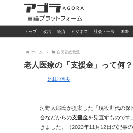
トップ
政治
経済
ビジネス
社会・一般
国際
ホーム
自民党総裁選
老人医療の「支援金」って何？
池田 信夫
河野太郎氏が提案した「現役世代の保
合などからの
支援金
を見直すものです
きました。（2023年11月12日の記事