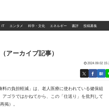
IT
エンタメ
科学・文化
エネルギー
書評
投稿募集
（アーカイブ記事）
2024.09.02 15:
険料の負担軽減」は、老人医療に使われている健保組
。アゴラではかねてから、この「仕送り」を批判して
の再掲）。