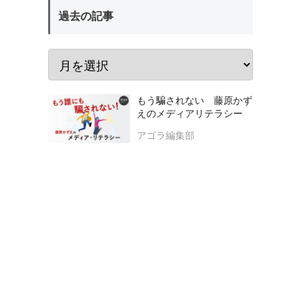
過去の記事
もう騙されない 藤原かず
えのメディアリテラシー
アゴラ編集部