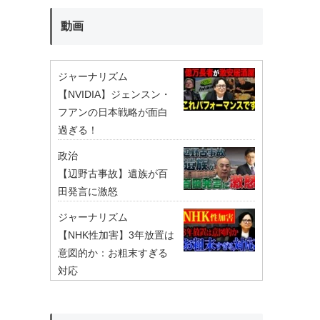
動画
ジャーナリズム
【NVIDIA】ジェンスン・
フアンの日本戦略が面白
過ぎる！
政治
【辺野古事故】遺族が百
田発言に激怒
ジャーナリズム
【NHK性加害】3年放置は
意図的か：お粗末すぎる
対応