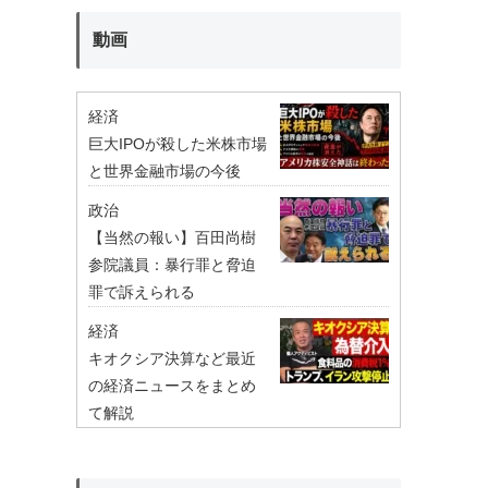
動画
経済
巨大IPOが殺した米株市場
と世界金融市場の今後
政治
【当然の報い】百田尚樹
参院議員：暴行罪と脅迫
罪で訴えられる
経済
キオクシア決算など最近
の経済ニュースをまとめ
て解説