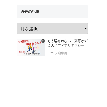
過去の記事
もう騙されない 藤原かず
えのメディアリテラシー
アゴラ編集部