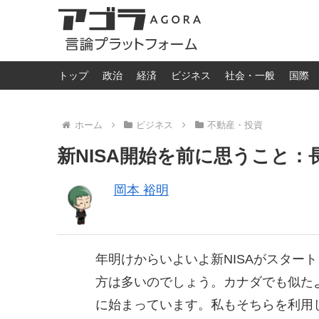
トップ
政治
経済
ビジネス
社会・一般
国際
ホーム
ビジネス
不動産・投資
新NISA開始を前に思うこと
岡本 裕明
年明けからいよいよ新NISAがスター
方は多いのでしょう。カナダでも似たよ
に始まっています。私もそちらを利用し