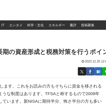
IT
エンタメ
科学・文化
エネルギー
書評
投稿募集
：長期の資産形成と税務対策を行うポイ
2023.12.25 12:
トします。これをお読みの方もそちらに資金を移される
うな制度はあります。TFSAと称するもので2009年
ています。新NISAに期待半分、怖さ半分の方も多い