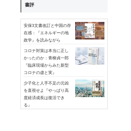
書評
安保3文書改訂と中国の存
在感：『エネルギーの地
政学』を読みながら
コロナ対策は本当に正し
かったのか：青柳貞一郎
『臨床現場からみた新型
コロナの虚と実』
少子化と人手不足の元凶
を直視せよ『やっぱり高
度経済成長は復活でき
る』