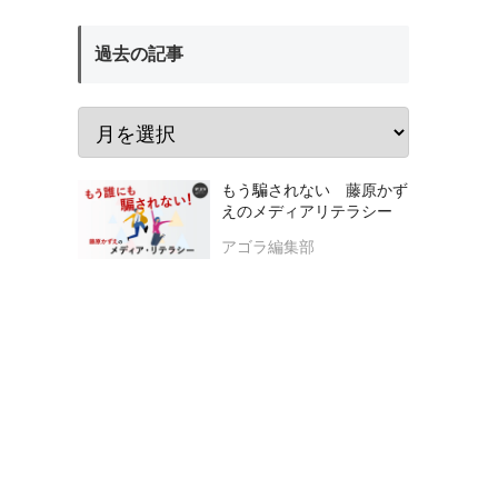
過去の記事
もう騙されない 藤原かず
えのメディアリテラシー
アゴラ編集部