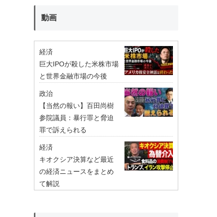
動画
経済
巨大IPOが殺した米株市場
と世界金融市場の今後
政治
【当然の報い】百田尚樹
参院議員：暴行罪と脅迫
罪で訴えられる
経済
キオクシア決算など最近
の経済ニュースをまとめ
て解説