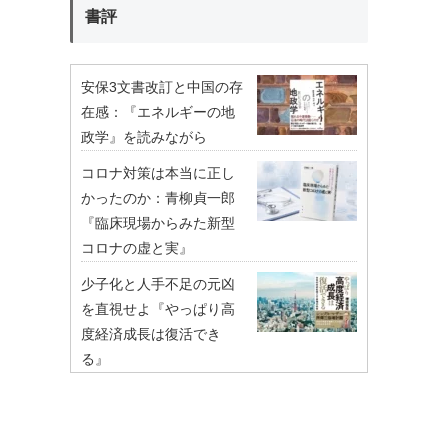
書評
安保3文書改訂と中国の存
在感：『エネルギーの地
政学』を読みながら
コロナ対策は本当に正し
かったのか：青柳貞一郎
『臨床現場からみた新型
コロナの虚と実』
少子化と人手不足の元凶
を直視せよ『やっぱり高
度経済成長は復活でき
る』