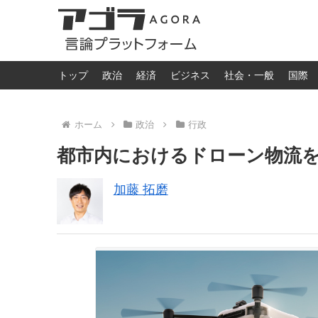
トップ
政治
経済
ビジネス
社会・一般
国際
ホーム
政治
行政
都市内におけるドローン物流
加藤 拓磨