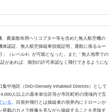
コン機、農薬散布用ヘリコプター等を含めた無人航空機の
機体認証、無人航空操縦車技能証明、運航に係るルー
行」（レベル4）が可能となった。また「無人地帯での
認証があれば、個別の許可承認なく飛行できるようにな
ID=Densely Inhabited Districts）として
4,000人以上の基本単位区等が市区町村の境域内で互
ている
。目視外飛行とは操縦者の視界内にドローンが
ン搭載のカメラ映像を見ながら操縦することを意味す