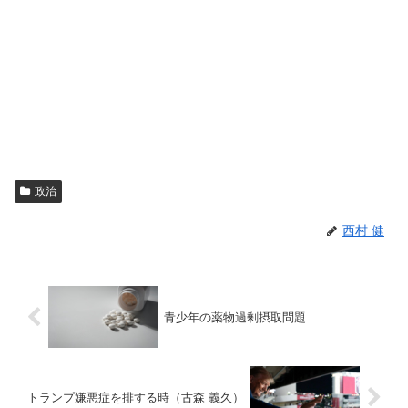
政治
西村 健
青少年の薬物過剰摂取問題
トランプ嫌悪症を排する時（古森 義久）