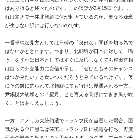
はあり得ると述べたのです。この談話が2月15日です。こ
れは驚きで一体北朝鮮に何が起きているのか、更なる疑念
が生じない訳には行かないのです。
一番単純な見方としては日韓の「良好な」関係を切る為で
はないかとされます。つまり、北朝鮮が日本に対して「囁
き」をすれば日本としてはすぐに反応しなくても岸田首相
は自らの外交能力に自信を示し、「ぜひともそのチャンス
はつかみたい」と食いつくだろうとみているわけです。仮
にその餌に釣られて北朝鮮にでも行けば厚遇される一方、
尹錫悦大統領との「蜜月」とも言える関係にすきま風が吹
くことはありえましょう。
一方、アメリカ大統領選でトランプ氏が当選した場合、面
識がある金正恩氏は確実にトランプ氏に祝電を打ち、再度
面会の機会を探るものと思われます。その間、プーチン氏