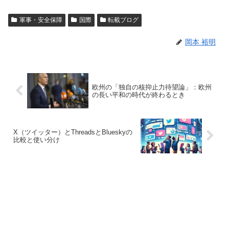
軍事・安全保障
国際
転載ブログ
岡本 裕明
欧州の「独自の核抑止力待望論」：欧州
の長い平和の時代が終わるとき
X（ツイッター）とThreadsとBlueskyの
比較と使い分け