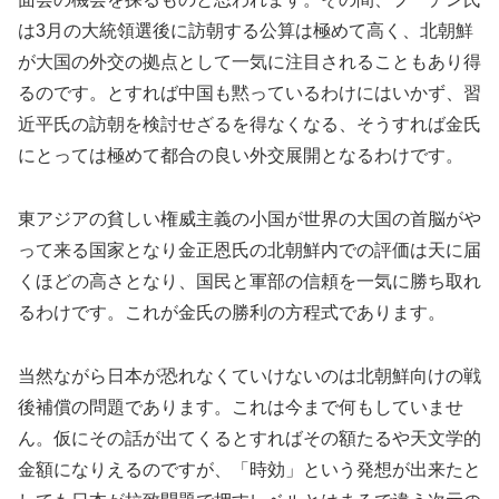
は3月の大統領選後に訪朝する公算は極めて高く、北朝鮮
が大国の外交の拠点として一気に注目されることもあり得
るのです。とすれば中国も黙っているわけにはいかず、習
近平氏の訪朝を検討せざるを得なくなる、そうすれば金氏
にとっては極めて都合の良い外交展開となるわけです。
東アジアの貧しい権威主義の小国が世界の大国の首脳がや
って来る国家となり金正恩氏の北朝鮮内での評価は天に届
くほどの高さとなり、国民と軍部の信頼を一気に勝ち取れ
るわけです。これが金氏の勝利の方程式であります。
当然ながら日本が恐れなくていけないのは北朝鮮向けの戦
後補償の問題であります。これは今まで何もしていませ
ん。仮にその話が出てくるとすればその額たるや天文学的
金額になりえるのですが、「時効」という発想が出来たと