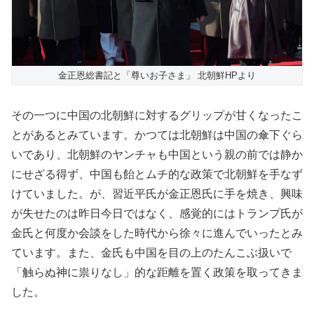
金正恩総書記と「尊いお子さま」 北朝鮮HPより
その一つに中国の北朝鮮に対するグリップが甘くなったこ
とがあるとみています。かつては北朝鮮は中国の傘下ぐら
いであり、北朝鮮のヤンチャも中国という親の前では静か
にせざる得ず、中国も飴とムチ的な政策で北朝鮮を手なず
けていました。が、習近平氏が金正恩氏に手を焼き、興味
が失せたのは昨日今日ではなく、感覚的にはトランプ氏が
金氏と何度か会談をした時代から徐々に進んでいったとみ
ています。また、金氏も中国を目の上のたんこぶ扱いで
「触らぬ神に祟りなし」的な距離を置く政策を取ってきま
した。