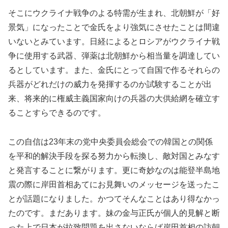
そこにウクライナ戦争のよる特需が生まれ、北朝鮮が「好
景気」になったことで金氏をより強気にさせたことは間違
いないとみています。日経によるとロシアがウクライナ戦
争に使用する武器、弾薬は北朝鮮から相当量を調達してい
るとしています。また、金氏にとって自国で作るそれらの
兵器がどれだけの威力を発揮するのか試験することが出
来、将来的に権威主義国家向けの兵器の大供給網を確立す
ることすらできるのです。
この自信は23年末の党中央委員会総会での韓国との関係
を平和的解決手段を探る努力から転換し、敵対国とみなす
と発言することに繋がります。更に奇妙なのは能登半島地
震の際に岸田首相あてにお見舞いのメッセージを送ったこ
とが話題になりました。かつてそんなことはあり得なかっ
たのです。まだあります。妹の金与正氏が個人的見解と断
った上で日本が拉致問題を出さないならば岸田首相の訪朝