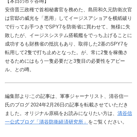
【本日の市ヶ谷噂】
安倍晋三政権で首相秘書官を務めた、島田和久元防衛次官
は官邸の威光を「悪用」してイージスアショアを横紙破り
で行ってお手つきでSPY7を防衛省に買わせて、無様に失
敗したが、イージスシステム搭載艦をでっち上げることに
成功するも財務省の抵抗もあり、取得した2基のSPY7を
転用して2隻で打ち止めとなった。が、常に2隻を稼働さ
せるためにはもう一隻必要だと3隻目の必要性をアピー
ル、との噂。
編集部より:この記事は、軍事ジャーナリスト、清谷信一
氏のブログ 2024年2月26日の記事を転載させていただき
ました。オリジナル原稿をお読みになりたい方は、
清谷信
一公式ブログ「清谷防衛経済研究所」
をご覧ください。