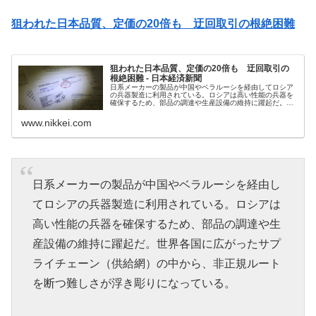
狙われた日本品質、定価の20倍も 迂回取引の根絶困難
狙われた日本品質、定価の20倍も 迂回取引の
根絶困難 - 日本経済新聞
日系メーカーの製品が中国やベラルーシを経由してロシア
の兵器製造に利用されている。ロシアは高い性能の兵器を
確保するため、部品の調達や生産設備の維持に躍起だ。世
界各国に広がったサプライチェーン（供給網）の中から、
非正規ルートを断つ難しさが浮き彫...
www.nikkei.com
日系メーカーの製品が中国やベラルーシを経由し
てロシアの兵器製造に利用されている。ロシアは
高い性能の兵器を確保するため、部品の調達や生
産設備の維持に躍起だ。世界各国に広がったサプ
ライチェーン（供給網）の中から、非正規ルート
を断つ難しさが浮き彫りになっている。