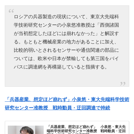
ロシアの兵器製造の現状について、東京大先端科
学技術研究センターの小泉悠准教授は「西側諸国
が当初想定したほどには崩れなかった」と解説す
る。もともと機械産業の地力があることに加え、
比較的弱いとされるセンサーや通信関連の部品に
ついては、欧米や日本が禁輸しても第三国をバイ
パスに調達網を再構築していると指摘する。
「兵器産業、想定ほど崩れず」小泉悠・東大先端科学技術
研究センター准教授 戦時動員・迂回調達で持続
「兵器産業、想定ほど崩れず」 小泉悠・東大先
端科学技術研究センター准教授 戦時動員・迂回