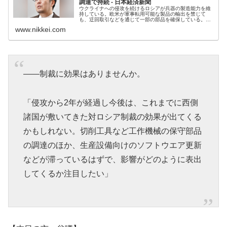
調達で持続 - 日本経済新聞
ウクライナへの侵攻を続けるロシアが兵器の製造能力を維
持している。欧米が軍事転用可能な製品の輸出を禁じて
も、迂回取引などを通じて一部の部品を確保している。ロ
シアの軍事戦略に詳しい小泉悠・東大先端科学技術研究セ
www.nikkei.com
ンター准教授に聞いた。――ロシアの...
――制裁に効果はありませんか。
「侵攻から2年が経過し今後は、これまでに西側
諸国が敷いてきた対ロシア制裁の効果が出てくる
かもしれない。切削工具など工作機械の保守部品
の調達のほか、生産設備向けのソフトウエア更新
などが滞っているはずで、影響がどのように表出
してくるか注目したい」