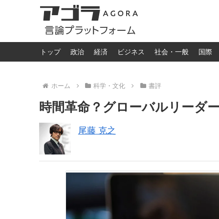
トップ
政治
経済
ビジネス
社会・一般
国際
ホーム
科学・文化
書評
時間革命？グローバルリーダ
尾藤 克之