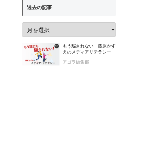
過去の記事
もう騙されない 藤原かず
えのメディアリテラシー
アゴラ編集部