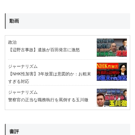
動画
政治
【辺野古事故】遺族が百田発言に激怒
ジャーナリズム
【NHK性加害】3年放置は意図的か：お粗末
すぎる対応
ジャーナリズム
警察官の正当な職務執行を罵倒する玉川徹
書評