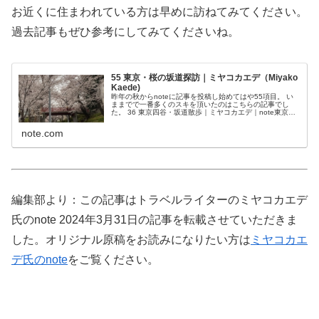
お近くに住まわれている方は早めに訪ねてみてください。
過去記事もぜひ参考にしてみてくださいね。
55 東京・桜の坂道探訪｜ミヤコカエデ（Miyako
Kaede)
昨年の秋からnoteに記事を投稿し始めてはや55項目。 い
ままでで一番多くのスキを頂いたのはこちらの記事でし
た。 36 東京四谷・坂道散歩｜ミヤコカエデ｜note東京と
いうのは起伏に富んだ街です。 武蔵野台地は関東ローム層
と呼ばれる赤土でで...
note.com
編集部より：この記事はトラベルライターのミヤコカエデ
氏のnote 2024年3月31日の記事を転載させていただきま
した。オリジナル原稿をお読みになりたい方は
ミヤコカエ
デ氏のnote
をご覧ください。