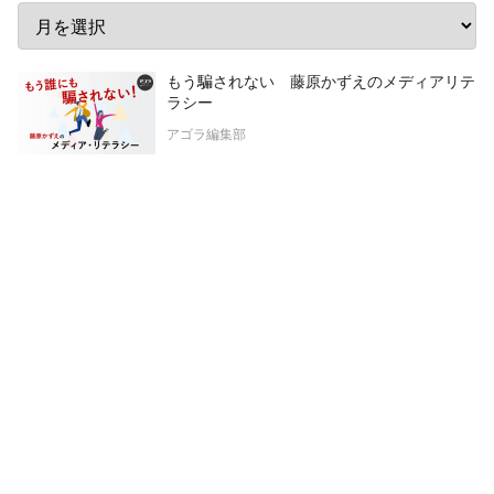
もう騙されない 藤原かずえのメディアリテ
ラシー
アゴラ編集部