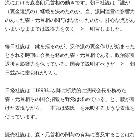
流における森喜朗元首相の動きです。朝日社説は「誰が
（裏金還流の）継続を決めたのか。当、派閥運営に影響力
のあった森・元首相の関与はなかったのか。肝心な点があ
いまいなままでは説得力を欠く」と、明言しました。
毎日社説は「鍵を握るのが、安倍派の裏金作りが始まった
とされる時期に会長を務めた森・元首相である。政治家引
退後も影響力を保っている。国会で説明すべきだ」と、朝
日並みに歯切れがいい。
日経社説は「1998年以降に断続的に派閥会長を務めた
森・元首相らの国会招致を野党は求めている」と、腰が引
けた表現ながら、「本丸は森氏」を示唆するような表現を
使っています。
読売社説は、森・元首相の関与の有無に言及することはな