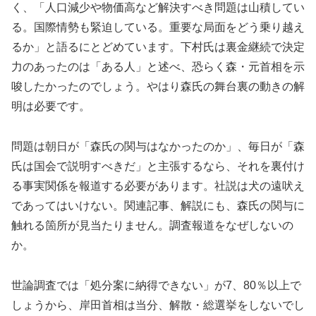
く、「人口減少や物価高など解決すべき問題は山積してい
る。国際情勢も緊迫している。重要な局面をどう乗り越え
るか」と語るにとどめています。下村氏は裏金継続で決定
力のあったのは「ある人」と述べ、恐らく森・元首相を示
唆したかったのでしょう。やはり森氏の舞台裏の動きの解
明は必要です。
問題は朝日が「森氏の関与はなかったのか」、毎日が「森
氏は国会で説明すべきだ」と主張するなら、それを裏付け
る事実関係を報道する必要があります。社説は犬の遠吠え
であってはいけない。関連記事、解説にも、森氏の関与に
触れる箇所が見当たりません。調査報道をなぜしないの
か。
世論調査では「処分案に納得できない」が7、80％以上で
しょうから、岸田首相は当分、解散・総選挙をしないでし