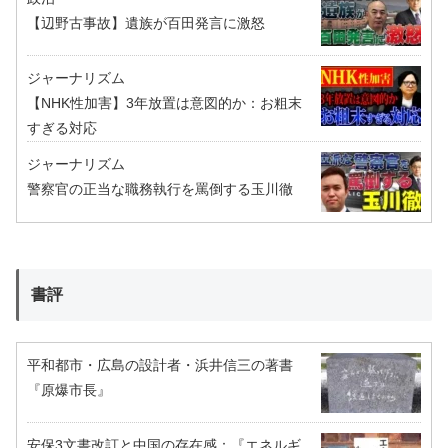
【辺野古事故】遺族が百田発言に激怒
ジャーナリズム
【NHK性加害】3年放置は意図的か：お粗末
すぎる対応
ジャーナリズム
警察官の正当な職務執行を罵倒する玉川徹
書評
平和都市・広島の設計者・浜井信三の著書
『原爆市長』
安保3文書改訂と中国の存在感：『エネルギ