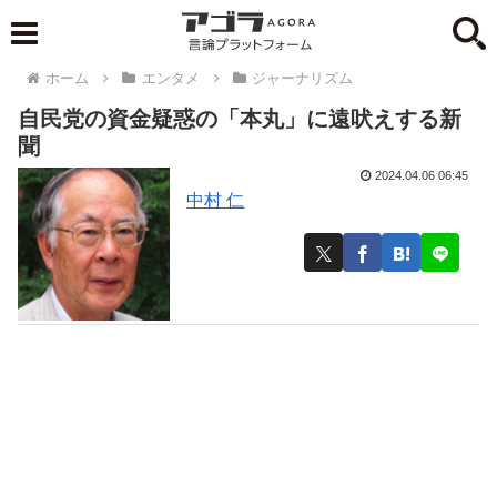
ホーム
エンタメ
ジャーナリズム
自民党の資金疑惑の「本丸」に遠吠えする新
聞
2024.04.06 06:45
中村 仁