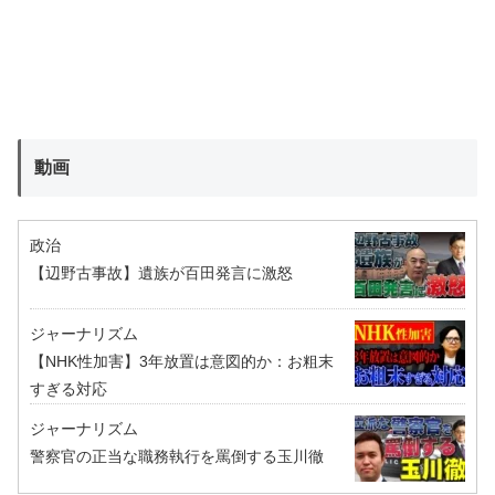
動画
政治
【辺野古事故】遺族が百田発言に激怒
ジャーナリズム
【NHK性加害】3年放置は意図的か：お粗末
すぎる対応
ジャーナリズム
警察官の正当な職務執行を罵倒する玉川徹