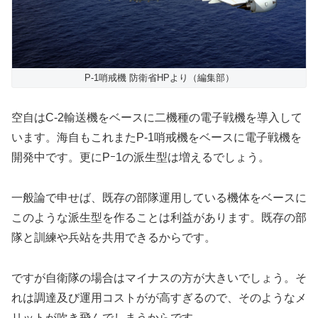
P-1哨戒機 防衛省HPより（編集部）
空自はC-2輸送機をベースに二機種の電子戦機を導入して
います。海自もこれまたP-1哨戒機をベースに電子戦機を
開発中です。更にPｰ1の派生型は増えるでしょう。
一般論で申せば、既存の部隊運用している機体をベースに
このような派生型を作ることは利益があります。既存の部
隊と訓練や兵站を共用できるからです。
ですが自衛隊の場合はマイナスの方が大きいでしょう。そ
れは調達及び運用コストがが高すぎるので、そのようなメ
リットが吹き飛んでしまうからです。