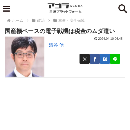
ホーム
政治
軍事・安全保障
国産機ベースの電子戦機は税金のムダ遣い
2024.04.10 06:45
清谷 信一