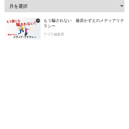
もう騙されない 藤原かずえのメディアリテ
ラシー
アゴラ編集部