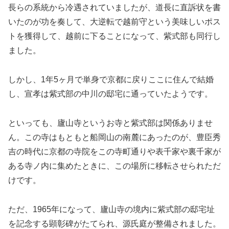
長らの系統から冷遇されていましたが、道長に直訴状を書
いたのが功を奏して、大逆転で越前守という美味しいポス
トを獲得して、越前に下ることになって、紫式部も同行し
ました。
しかし、1年5ヶ月で単身で京都に戻りここに住んで結婚
し、宣孝は紫式部の中川の邸宅に通っていたようです。
といっても、廬山寺というお寺と紫式部は関係ありませ
ん。この寺はもともと船岡山の南麓にあったのが、豊臣秀
吉の時代に京都の寺院をこの寺町通りや表千家や裏千家が
ある寺ノ内に集めたときに、この場所に移転させられただ
けです。
ただ、1965年になって、廬山寺の境内に紫式部の邸宅址
を記念する顕彰碑がたてられ、源氏庭が整備されました。