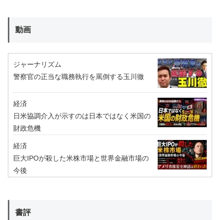
動画
ジャーナリズム
警察官の正当な職務執行を罵倒する玉川徹
経済
日米協調介入が示すのは日本ではなく米国の
財政危機
経済
巨大IPOが殺した米株市場と世界金融市場の
今後
書評