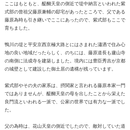
ここはもともと、醍醐天皇の側近で堤中納言といわれた紫
式部の曾祖父藤原兼輔の邸宅があったところで、父である
藤原為時も引き継いでここにあったので、紫式部もここで
育ちました。
鴨川の堤と平安京西京極大路とにはさまれた瀟洒で住み心
地の良い地域だったらしく、のちには、藤原道長も廬山寺
の南側に法成寺を建築しました。境内には豊臣秀吉が京都
の城壁として建設した御土居の遺構が残っています。
紫式部やその夫の家系は、摂関家と言われる藤原本家一門
ではありませんが、醍醐天皇の母を出したことから栄えた
良門流といわれる一派で、公家の世界では有力な一派でし
た。
父の為時は、花山天皇の側近でしたので、敵対していた道