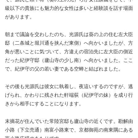
級以下の貴族にも魅力的な女性は多いと経験談を話す場面
があります。
朝まで議論を交わしたのち、光源氏は葵の上の住む左大臣
邸（二条城と堀川通を挟んだ東側）へ向かいましたが、方
角が悪いことに気づいて、方違えの宿泊先に左大臣の側近
だった紀伊守邸（廬山寺の少し南）へ向かいました。ここ
で、紀伊守の父の若い妻である空蝉と結ばれました。
その後も光源氏は彼女に執着し、夜這いするのですが、逃
げられ、かわりに残された軒端荻（紀伊守の妹）を成り行
きから相手にすることになります。
末摘花が住んでいた常陸宮邸も廬山寺の近くです。勘解由
小路（下立売通）南富小路東で、京都御苑の南東隅にある