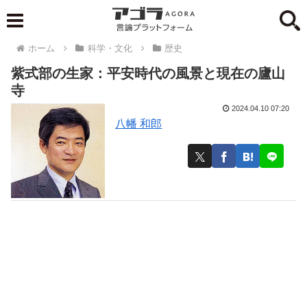
ホーム
科学・文化
歴史
紫式部の生家：平安時代の風景と現在の廬山
寺
2024.04.10 07:20
八幡 和郎