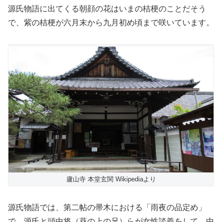
源氏物語に出てくる朝顔の花はいまの桔梗のことだそう
で、紫の桔梗が六月末から九月初め頃まで咲いています。
廬山寺 本堂玄関 Wikipediaより
源氏物語では、第二帖の帚木における「雨夜の品定め」
で、源氏と頭中将（葵の上の兄）らが女性談義をして、中