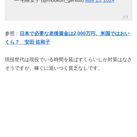
— 毛根女子 (@moukon_genius)
May 13, 2024
参照：
日本で必要な老後資金は2,000万円、米国ではおい
くら？ 安田 佐和子
現役世代は現役でいる時間を延ばすくらいしか対策はなさ
そうですが、稼ぐに追いつく貧乏なしです。