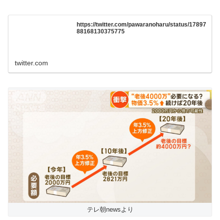
https://twitter.com/pawaranoharu/status/17897
88168130375775
twitter.com
テレ朝newsより