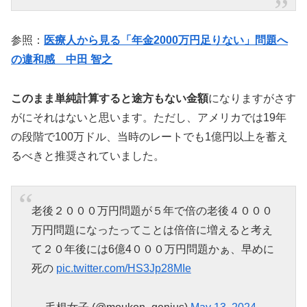
参照：
医療人から見る「年金2000万円足りない」問題へ
の違和感 中田 智之
このまま単純計算すると途方もない金額
になりますがさす
がにそれはないと思います。ただし、アメリカでは19年
の段階で100万ドル、当時のレートでも1億円以上を蓄え
るべきと推奨されていました。
老後２０００万円問題が５年で倍の老後４０００
万円問題になったってことは倍倍に増えると考え
て２０年後には6億4０００万円問題かぁ、早めに
死の
pic.twitter.com/HS3Jp28MIe