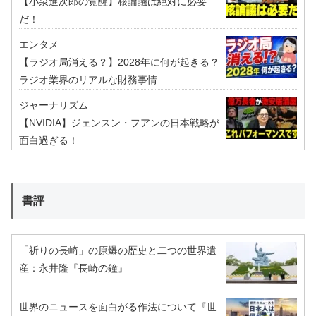
【小泉進次郎の覚醒】核論議は絶対に必要
だ！
エンタメ
【ラジオ局消える？】2028年に何が起きる？
ラジオ業界のリアルな財務事情
ジャーナリズム
【NVIDIA】ジェンスン・フアンの日本戦略が
面白過ぎる！
書評
「祈りの長崎」の原爆の歴史と二つの世界遺
産：永井隆『長崎の鐘』
世界のニュースを面白がる作法について『世