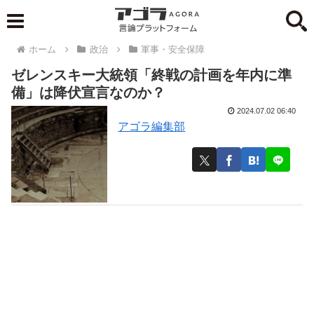
ホーム
政治
軍事・安全保障
ゼレンスキー大統領「終戦の計画を年内に準
備」は降伏宣言なのか？
2024.07.02 06:40
アゴラ編集部