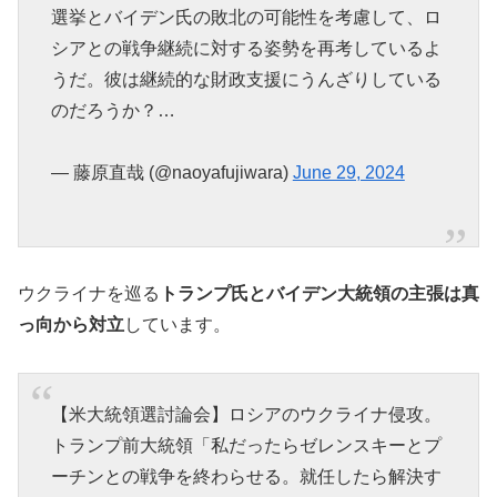
選挙とバイデン氏の敗北の可能性を考慮して、ロ
シアとの戦争継続に対する姿勢を再考しているよ
うだ。彼は継続的な財政支援にうんざりしている
のだろうか？…
— 藤原直哉 (@naoyafujiwara)
June 29, 2024
ウクライナを巡る
トランプ氏とバイデン大統領の主張は真
っ向から対立
しています。
【米大統領選討論会】ロシアのウクライナ侵攻。
トランプ前大統領「私だったらゼレンスキーとプ
ーチンとの戦争を終わらせる。就任したら解決す