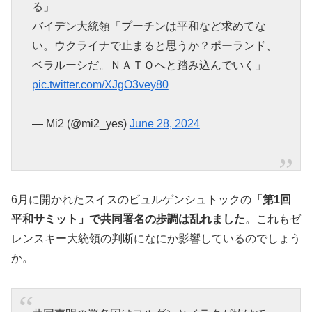
る」
バイデン大統領「プーチンは平和など求めてな
い。ウクライナで止まると思うか？ポーランド、
ベラルーシだ。ＮＡＴＯへと踏み込んでいく」
pic.twitter.com/XJgO3vey80
— Mi2 (@mi2_yes)
June 28, 2024
6月に開かれたスイスのビュルゲンシュトックの
「第1回
平和サミット」で共同署名の歩調は乱れました
。これもゼ
レンスキー大統領の判断になにか影響しているのでしょう
か。