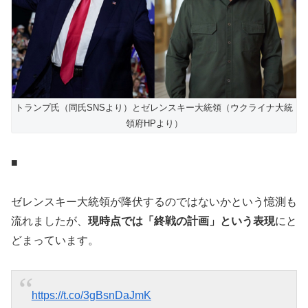
トランプ氏（同氏SNSより）とゼレンスキー大統領（ウクライナ大統
領府HPより）
■
ゼレンスキー大統領が降伏するのではないかという憶測も
流れましたが、
現時点では「終戦の計画」という表現
にと
どまっています。
https://t.co/3gBsnDaJmK