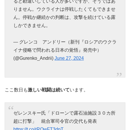
ると勘違いしている人が多いですが、そうではあ
りません。ウクライナは停戦したくてもできませ
ん。停戦か継続かの判断は、攻撃を続けている露
しかできません。
— グレンコ アンドリー（新刊『ロシアのウクラ
イナ侵略で問われる日本の覚悟』発売中）
(@Gurenko_Andrii)
June 27, 2024
ここ数日も
激しい戦闘は続いて
います。
ゼレンスキー氏「ドローンで露石油施設３０カ所
超に打撃」 統合軍司令官の交代も発表
https://t.co/rROwFT3dpT