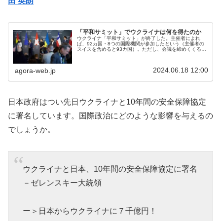
田 英朗
「平和サミット」でウクライナは何を得たのか
ウクライナ「平和サミット」が終了した。主催者によれ
ば、92カ国・8つの国際機関が参加したという（主催者の
スイスを含めると93カ国）。ただし、会議を締めくくる
「共同宣言」に賛同からは、ほとんどの非欧州参加国が離
脱した。賛同国は、当初は80カ国...
2024.06.18 12:00
agora-web.jp
日本政府はつい先日ウクライナと10年間の安全保障協定
に署名しています。国際政治にどのような影響を与えるの
でしょうか。
ウクライナと日本、10年間の安全保障協定に署名
－ゼレンスキー大統領
ー＞日本からウクライナに７千億円！