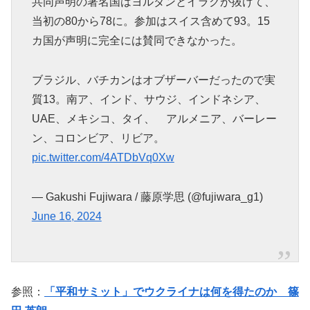
共同声明の署名国はヨルダンとイラクが抜けて、
当初の80から78に。参加はスイス含めて93。15
カ国が声明に完全には賛同できなかった。
ブラジル、バチカンはオブザーバーだったので実
質13。南ア、インド、サウジ、インドネシア、
UAE、メキシコ、タイ、 アルメニア、バーレー
ン、コロンビア、リビア。
pic.twitter.com/4ATDbVq0Xw
— Gakushi Fujiwara / 藤原学思 (@fujiwara_g1)
June 16, 2024
参照：
「平和サミット」でウクライナは何を得たのか 篠