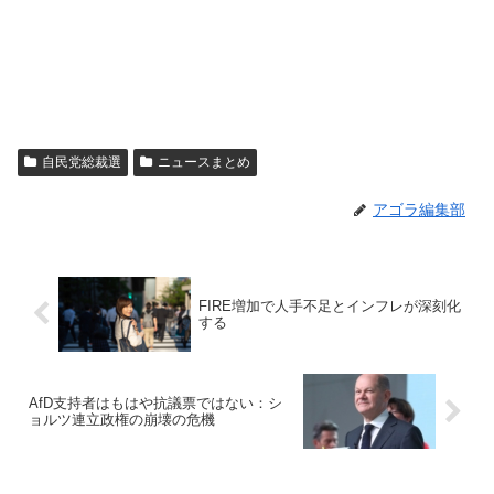
自民党総裁選
ニュースまとめ
アゴラ編集部
FIRE増加で人手不足とインフレが深刻化
する
AfD支持者はもはや抗議票ではない：シ
ョルツ連立政権の崩壊の危機