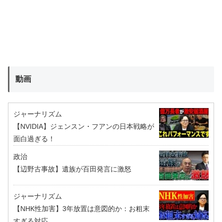
動画
ジャーナリズム
【NVIDIA】ジェンスン・フアンの日本戦略が
面白過ぎる！
政治
【辺野古事故】遺族が百田発言に激怒
ジャーナリズム
【NHK性加害】3年放置は意図的か：お粗末
すぎる対応