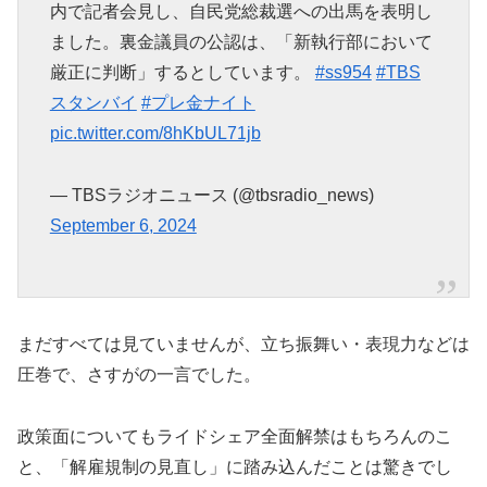
内で記者会見し、自民党総裁選への出馬を表明し
ました。裏金議員の公認は、「新執行部において
厳正に判断」するとしています。
#ss954
#TBS
スタンバイ
#プレ金ナイト
pic.twitter.com/8hKbUL71jb
— TBSラジオニュース (@tbsradio_news)
September 6, 2024
まだすべては見ていませんが、立ち振舞い・表現力などは
圧巻で、さすがの一言でした。
政策面についてもライドシェア全面解禁はもちろんのこ
と、「解雇規制の見直し」に踏み込んだことは驚きでし