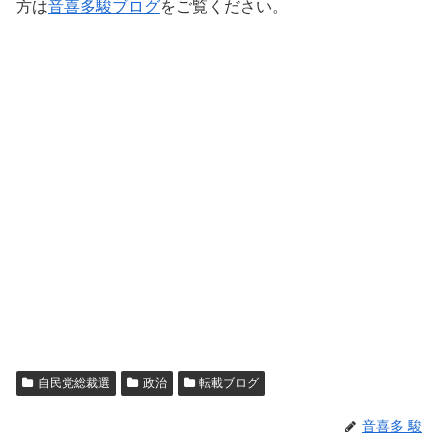
方は
音喜多駿ブログ
をご覧ください。
自民党総裁選
政治
転載ブログ
音喜多 駿