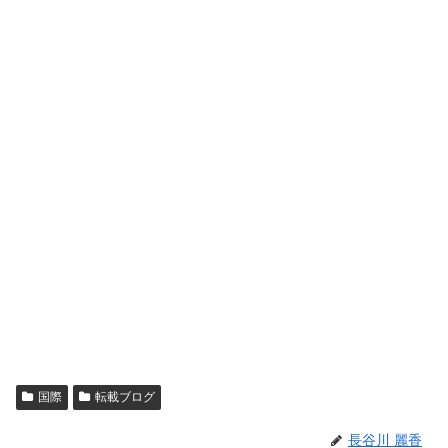
国際
転載ブログ
長谷川 麗香