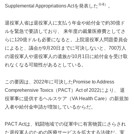
※4）
Supplemental Appropriations Actを発表した
。
退役軍人省は退役軍人に支払う年金や給付金で約30億ド
ルを緊急で要請しており、 来年度の裁量医療費としてさ
らに120億ドルも必要になると。上院退役軍人問題委員会
によると、議会が9月20日までに可決しないと、700万人
の退役軍人や退役軍人の遺族が10月1日に給付金を受け取
れなくなる可能性があるとしている。
この要因は、2022年に可決したPromise to Address
Comprehensive Toxics（PACT）Act of 2022により、 退
役軍事に提供するヘルスケア（VA Health Care）の新規加
入者や給付金申請が増加しているからだ。
PACT Actは、戦闘地域での従軍中に有害物質にさらされ
た退役軍人のための医療サービスを拡大する法律だ。実