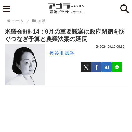
ホーム
国際
米議会9/9-14：9月の重要議案は政府閉鎖を防
ぐつなぎ予算と農業法案の延長
2024.09.12 06:30
長谷川 麗香