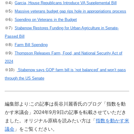
※4）
Garcia, House Republicans Introduce VA Supplemental Bill
※5）
Massive veterans budget gap rips hole in appropriations process
※6）
Spending on Veterans in the Budget
※7）
Stabenow Restores Funding for Urban Agriculture in Senate-
Passed Bill
※8）
Farm Bill Spending
※9）
Thompson Releases Farm, Food, and National Security Act of
2024
※10）
Stabenow says GOP farm bill is ‘not balanced’ and won’t pass
through the US Senate
編集部より:この記事は長谷川麗香氏のブログ「指数を動
かす米議会」2024年9月9日の記事を転載させていただき
ました。オリジナル原稿を読みたい方は「
指数を動かす米
議会
」をご覧ください。