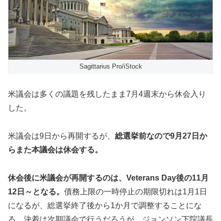
Sagittarius Pro/iStock
米議会は多くの議題を残したまま7月4週末から休会入り
した。
米議会は9日から再開するが、
総選挙前なので9月27日か
らまた本議会は休会する。
休会後に米議会が再開するのは、Veterans Day後の11月
12日～となる。
債務上限の一時停止の期限切れは1月1日
になるが、総選挙終了後から1か月で調整することにな
る。決着は次期議会で行うだろうが、ジョンソン下院議長