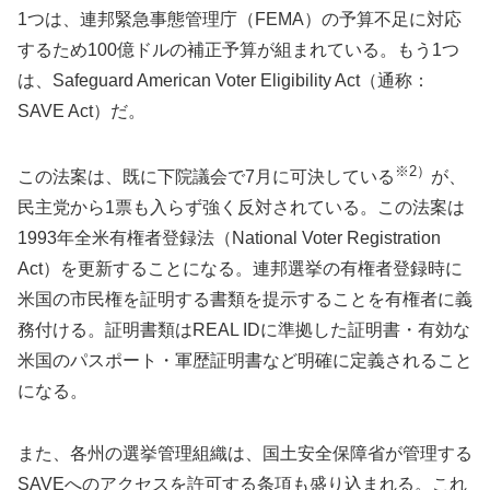
1つは、連邦緊急事態管理庁（FEMA）の予算不足に対応
するため100億ドルの補正予算が組まれている。もう1つ
は、Safeguard American Voter Eligibility Act（通称：
SAVE Act）だ。
※2）
この法案は、既に下院議会で7月に可決している
が、
民主党から1票も入らず強く反対されている。この法案は
1993年全米有権者登録法（National Voter Registration
Act）を更新することになる。連邦選挙の有権者登録時に
米国の市民権を証明する書類を提示することを有権者に義
務付ける。証明書類はREAL IDに準拠した証明書・有効な
米国のパスポート・軍歴証明書など明確に定義されること
になる。
また、各州の選挙管理組織は、国土安全保障省が管理する
SAVEへのアクセスを許可する条項も盛り込まれる。これ