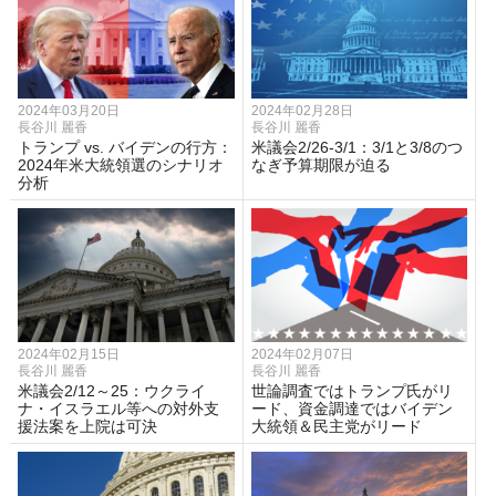
2024年03月20日
2024年02月28日
長谷川 麗香
長谷川 麗香
トランプ vs. バイデンの行方：
米議会2/26-3/1：3/1と3/8のつ
2024年米大統領選のシナリオ
なぎ予算期限が迫る
分析
2024年02月15日
2024年02月07日
長谷川 麗香
長谷川 麗香
米議会2/12～25：ウクライ
世論調査ではトランプ氏がリ
ナ・イスラエル等への対外支
ード、資金調達ではバイデン
援法案を上院は可決
大統領＆民主党がリード