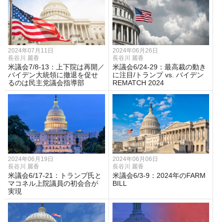
2024年07月11日
2024年06月26日
長谷川 麗香
長谷川 麗香
米議会7/8-13：上下院は再開／
米議会6/24-29：最高裁の動き
バイデン大統領に撤退を促せ
に注目/トランプ vs. バイデン
るのは民主党議会指導部
REMATCH 2024
2024年06月19日
2024年06月06日
長谷川 麗香
長谷川 麗香
米議会6/17-21：トランプ氏と
米議会6/3-9：2024年のFARM
マコネル上院議員の初会合が
BILL
実現