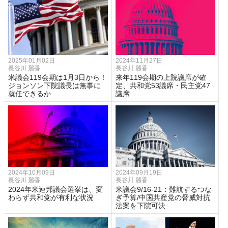
2025年01月02日
2024年11月27日
長谷川 麗香
長谷川 麗香
米議会119会期は1月3日から！
来年119会期の上院議席が確
ジョンソン下院議長は無事に
定、共和党53議席・民主党47
就任できるか
議席
2024年10月09日
2024年09月19日
長谷川 麗香
長谷川 麗香
2024年米連邦議会選挙は、変
米議会9/16-21：難航するつな
わらず共和党が有利な状況
ぎ予算/中国共産党の脅威対抗
法案を下院可決