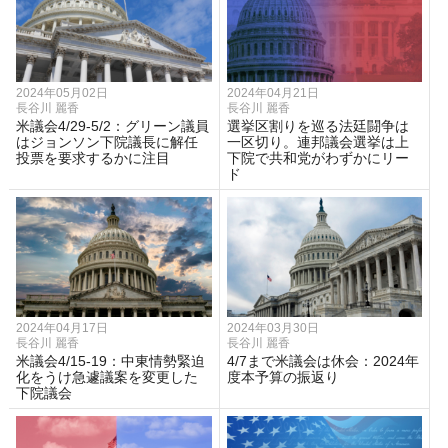
2024年05月02日
2024年04月21日
長谷川 麗香
長谷川 麗香
米議会4/29-5/2：グリーン議員
選挙区割りを巡る法廷闘争は
はジョンソン下院議長に解任
一区切り。連邦議会選挙は上
投票を要求するかに注目
下院で共和党がわずかにリー
ド
2024年04月17日
2024年03月30日
長谷川 麗香
長谷川 麗香
米議会4/15-19：中東情勢緊迫
4/7まで米議会は休会：2024年
化をうけ急遽議案を変更した
度本予算の振返り
下院議会