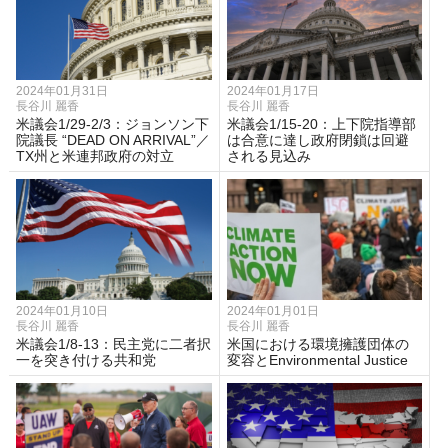
2024年01月31日
2024年01月17日
長谷川 麗香
長谷川 麗香
米議会1/29-2/3：ジョンソン下
米議会1/15-20：上下院指導部
院議長 “DEAD ON ARRIVAL”／
は合意に達し政府閉鎖は回避
TX州と米連邦政府の対立
される見込み
2024年01月10日
2024年01月01日
長谷川 麗香
長谷川 麗香
米議会1/8-13：民主党に二者択
米国における環境擁護団体の
一を突き付ける共和党
変容とEnvironmental Justice