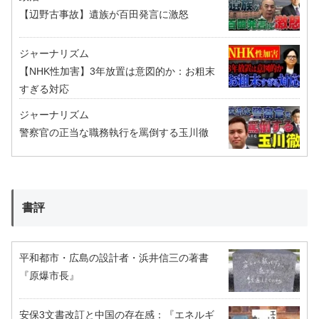
【辺野古事故】遺族が百田発言に激怒
ジャーナリズム
【NHK性加害】3年放置は意図的か：お粗末
すぎる対応
ジャーナリズム
警察官の正当な職務執行を罵倒する玉川徹
書評
平和都市・広島の設計者・浜井信三の著書
『原爆市長』
安保3文書改訂と中国の存在感：『エネルギ