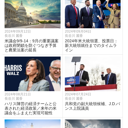
2024年09月12日
2024年09月04日
長谷川 麗香
長谷川 麗香
米議会9/9-14：9月の重要議案
2024年米大統領選、投票日：
は政府閉鎖を防ぐつなぎ予算
新大統領就任までのタイムラ
と農業法案の延長
イン
2024年08月21日
2024年07月24日
長谷川 麗香
長谷川 麗香
ハリス陣営の経済チームと公
共和党の副大統領候補、J.D.バ
表された経済政策／来年の米
ンス上院議員
議会をふまえた実現可能性