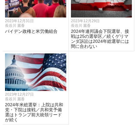
2023年12月31日
2023年12月29日
長谷川 麗香
長谷川 麗香
バイデン政権と米労働組合
2024年連邦議会下院選挙、接
戦は25の選挙区／続くゲリマ
ンダ訴訟は2024年総選挙には
間に合わない
2023年12月27日
長谷川 麗香
2024年米総選挙：上院は共和
党・下院は接戦／共和党予備
選はトランプ前大統領リード
が続く