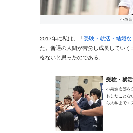
小泉進
2017年に私は、「
受験・就活・結婚な
た。普通の人間が苦労し成長していく
格ないと思ったのである。
受験・就活
小泉進次郎を
もしたことな
ら大学までエ
の関東学院。青