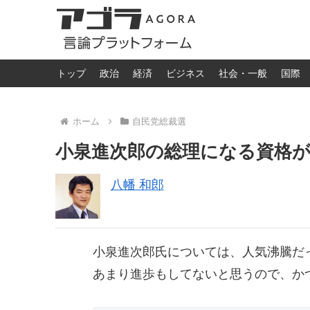
トップ
政治
経済
ビジネス
社会・一般
国際
ホーム
自民党総裁選
小泉進次郎の総理になる資格
八幡 和郎
小泉進次郎氏については、人気沸騰だ
あまり進歩もしてないと思うので、か