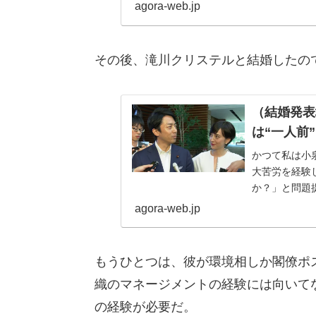
agora-web.jp
その後、滝川クリステルと結婚したので
（結婚発表
は“一人前
かつて私は小
大苦労を経験
か？」と問題
い政治家にはな
agora-web.jp
もうひとつは、彼が環境相しか閣僚ポ
織のマネージメントの経験には向いて
の経験が必要だ。