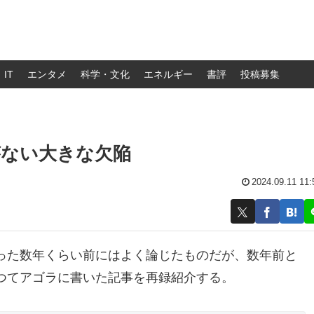
IT
エンタメ
科学・文化
エネルギー
書評
投稿募集
がない大きな欠陥
2024.09.11 11:
った数年くらい前にはよく論じたものだが、数年前と
つてアゴラに書いた記事を再録紹介する。