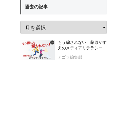
過去の記事
もう騙されない 藤原かず
えのメディアリテラシー
アゴラ編集部