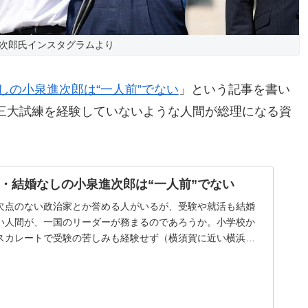
次郎氏インスタグラムより
しの小泉進次郎は“一人前”でない
」という記事を書い
三大試練を経験していないような人間が総理になる資
・結婚なしの小泉進次郎は“一人前”でない
欠点のない政治家とか誉める人がいるが、受験や就活も結婚
い人間が、一国のリーダーが務まるのであろうか。小学校か
スカレートで受験の苦しみも経験せず（横須賀に近い横浜市
学とか明治学院に似たカラーの...