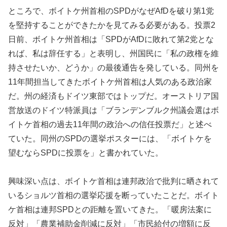
ところで、ボイトケ州首相のSPDがなぜAfDを破り第1党
を堅持することができたかを見てみる必要がある。投票2
日前、ボイトケ州首相は「SPDがAfDに敗れて第2党とな
れば、私は辞任する」と表明し、州国民に「私の政権を維
持させたいか、どうか」の最後通告を発している。同州を
11年間担当してきたボイトケ州首相は人気のある政治家
だ。州の経済もドイツ東部ではトップだ。オーストリア国
営放送のドイツ特派員は「ブランデンブルク州議会選はボ
イトケ首相の過去11年間の政治への信任投票だ」と述べ
ていた。同州のSPDの選挙ポスターには、「ボイトケを
望むならSPDに投票を」と書かれていた。
興味深い点は、ボイトケ首相は連邦政治で批判に晒されて
いるショルツ首相の選挙応援を断っていたことだ。ボイト
ケ首相は連邦SPDとの距離を置いてきた。「暖房法案に
反対」「農業補助金削減に反対」「市民給付の増額に反