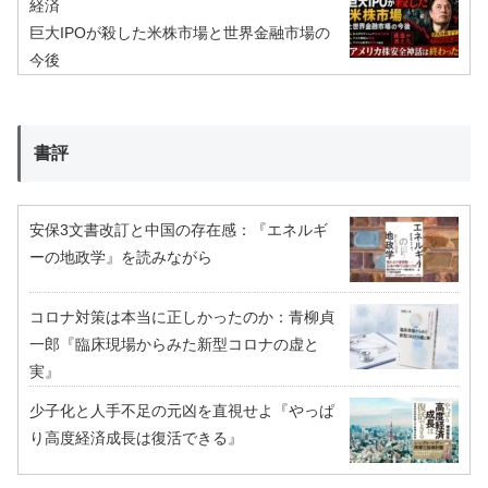
経済
巨大IPOが殺した米株市場と世界金融市場の
今後
書評
安保3文書改訂と中国の存在感：『エネルギ
ーの地政学』を読みながら
コロナ対策は本当に正しかったのか：青柳貞
一郎『臨床現場からみた新型コロナの虚と
実』
少子化と人手不足の元凶を直視せよ『やっぱ
り高度経済成長は復活できる』