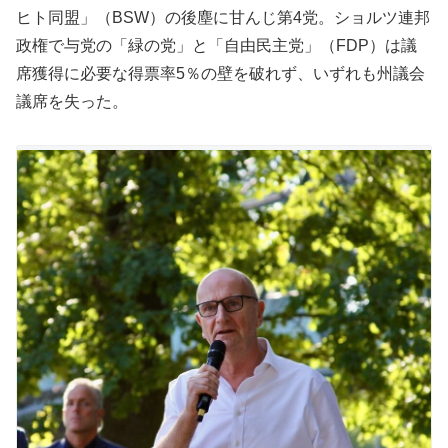
ヒト同盟」（BSW）の後塵に甘んじ第4党。ショルツ連邦
政権で与党の「緑の党」と「自由民主党」（FDP）は議
席獲得に必要な得票率5％の壁を破れず、いずれも州議会
議席を失った。