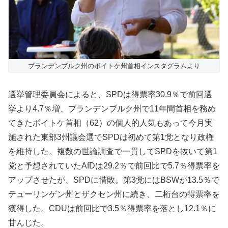
ブランデンブルク州のボイトケ州首相インスタグラムより
選挙管理委員会によると、SPDは得票率30.9％で前回選
挙より4.7％増、ブランデンブルク州で11年間首相を務め
てきたボイトケ首相（62）の個人的人気もあって今月実
施された東部3州議会選でSPDは初めて第1党となり政権
を維持した。複数の世論調査で一貫してSPDを抜いて第1
党と予想されていたAfDは29.2％で前回比で5.7％得票率を
アップさせたが、SPDに惜敗。第3党にはBSWが13.5％で
テューリンゲン州とザクセン州に続き、二桁台の得票率を
獲得した。CDUは前回比で3.5％得票率を落とし12.1％に
甘んじた。