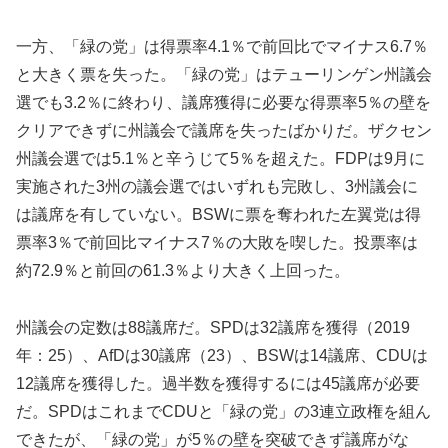
一方、「緑の党」は得票率4.1％で前回比でマイナス6.7％
と大きく票を失った。「緑の党」はテューリンゲン州議会
選でも3.2％に終わり、議席獲得に必要な得票率5％の壁を
クリアできずに州議会で議席を失ったばかりだ。ザクセン
州議会選では5.1％と辛うじて5％を超えた。FDPは9月に
実施された3州の議会選ではいずれも完敗し、3州議会に
は議席を有していない。BSWに票を奪われた左翼党は得
票率3％で前回比マイナス7％の大敗を喫した。投票率は
約72.9％と前回の61.3％より大きく上回った。
州議会の定数は88議席だ。SPDは32議席を獲得（2019
年：25）、AfDは30議席（23）、BSWは14議席、CDUは
12議席を獲得した。過半数を獲得するには45議席が必要
だ。SPDはこれまでCDUと「緑の党」の3連立政権を組ん
できたが、「緑の党」が5％の壁を突破できず議席がな