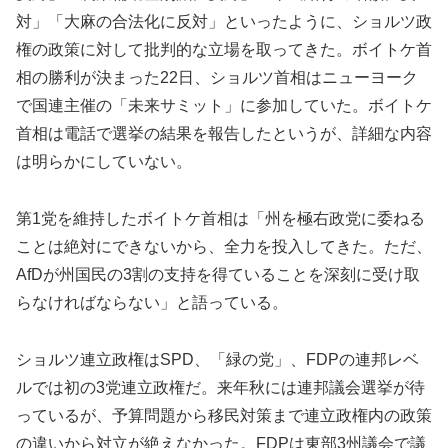
対」「大麻の合法化に反対」といったように、ショルツ政
権の政策に対して批判的な立場を取ってきた。ボイトケ首
相の勝利が決まった22日、ショルツ首相はニューヨーク
で国連主催の「未来サミット」に参加していた。ボイトケ
首相は電話で選挙の結果を報告したというが、詳細な内容
は明らかにしていない。
第1党を維持したボイトケ首相は「州を極右政党に委ねる
ことは絶対にできないから、全力を投入してきた。ただ、
AfDが州国民の3割の支持を得ていることを深刻に受け取
らなければならない」と語っている。
ショルツ連立政権はSPD、「緑の党」、FDPの連邦レベ
ルでは初の3党連立政権だ。来年秋には連邦議会選挙が待
っているが、予算問題から移民対策まで連立政権内の政策
の違いから対立が絶えなかった。FDPは東部3州議会で議