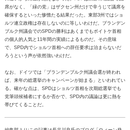
席がなく、「緑の党」はザクセン州だけで辛うじて議席を
確保するといった惨憺たる結果だった。東部3州ではショ
ルツ連立政権は存在しないのに等しいわけだ。ブランデン
ブルク州議会でのSPDの勝利はあくまでもボイトケ首相
の個人的人気と11年間の実績によるものだ。その意味
で、SPD内でショルツ首相への辞任要求は治まらないだ
ろうという声が依然強いわけだ。
なお、ドイツでは「ブランデンブルク州議会選が終われ
ば、来年の総選挙のキャンペーンが始まる」といわれてい
る。確かな点は、SPDはショルツ首相を次期総選挙でも
党筆頭候補者にするか否かで、SPD内の議論は更に熱を
帯びてくることだ。
編集部より:この記事は長谷川良氏のブログ「ウィーン発