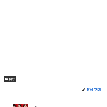
国際
篠田 英朗