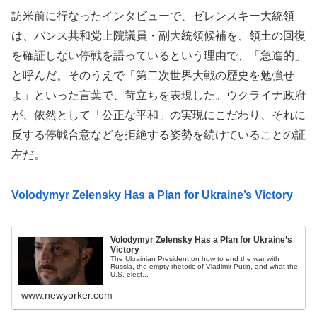
訪米前に行なったインタビューで、ゼレンスキー大統領
は、バンス共和党上院議員・副大統領候補を、領土の回復
を確証しない停戦を語っているという理由で、「急進的」
と呼んだ。そのうえで「第二次世界大戦の歴史を勉強せ
よ」といった言葉で、苛立ちを表現した。ウクライナ政府
が、依然として「公正な平和」の実現にこだわり、それに
反する停戦合意などを拒絶する姿勢を続けていることの証
左だ。
Volodymyr Zelensky Has a Plan for Ukraine’s Victory
Volodymyr Zelensky Has a Plan for Ukraine’s
Victory
The Ukrainian President on how to end the war with
Russia, the empty rhetoric of Vladimir Putin, and what the
U.S. elect...
www.newyorker.com