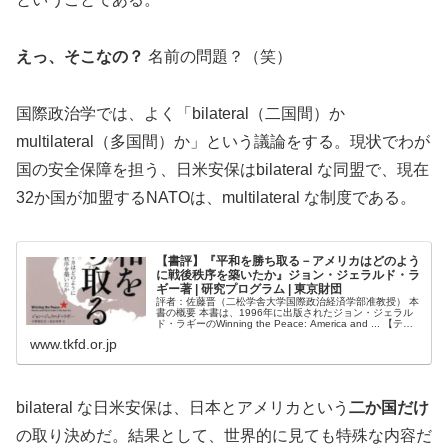
えっ、そこなの？
名前の問題？（笑）
国際政治学では、よく「bilateral（二国間）か
multilateral（多国間）か」という議論をする。現状でわが
国の安全保障を担う、日米安保はbilateral な同盟で、現在
32か国が加盟するNATOは、multilateral な制度である。
【書評】『平和を勝ち取る－アメリカはどのよう
に戦後秩序を築いたか』ジョン・ジェラルド・ラ
ギー著 | 研究プログラム | 東京財団
評者：佐藤晋（二松学舎大学国際政治経済学部准教授） 本
書の概要 本書は、1996年に出版されたジョン・ジェラル
ド・ラギーのWinning the Peace: America and ... 【テー
マ：政治外交史】
www.tkfd.or.jp
bilateral な日米安保は、日本とアメリカという
二か国だけ
の取り決めだ。結果として、世界的に見ても特殊な内容だ