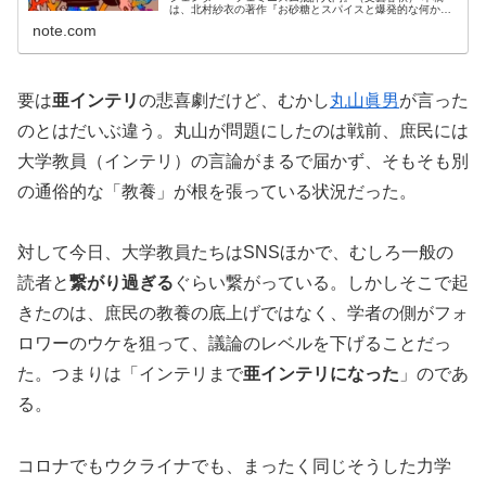
は、北村紗衣の著作『お砂糖とスパイスと爆発的な何か
不真面目な批評家によるフェミニスト批評入門』（以下
note.com
『お砂糖とスパイス』と略記）につい...
要は
亜インテリ
の悲喜劇だけど、むかし
丸山眞男
が言った
のとはだいぶ違う。丸山が問題にしたのは戦前、庶民には
大学教員（インテリ）の言論がまるで届かず、そもそも別
の通俗的な「教養」が根を張っている状況だった。
対して今日、大学教員たちはSNSほかで、むしろ一般の
読者と
繋がり過ぎる
ぐらい繋がっている。しかしそこで起
きたのは、庶民の教養の底上げではなく、学者の側がフォ
ロワーのウケを狙って、議論のレベルを下げることだっ
た。つまりは「インテリまで
亜インテリになった
」のであ
る。
コロナでもウクライナでも、まったく同じそうした力学