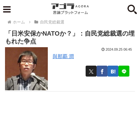
ホーム
自民党総裁選
「日米安保かNATOか？」：自民党総裁選の埋
もれた争点
2024.09.25 06:45
與那覇 潤