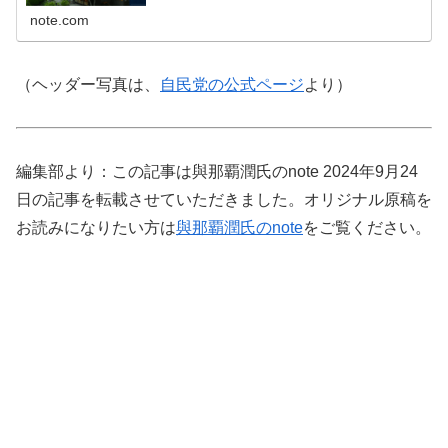
崎洋介さんとの文春ウェビナーやります！ 好評だった前回
に続いての、連載タイア...
note.com
（ヘッダー写真は、
自民党の公式ページ
より）
編集部より：この記事は與那覇潤氏のnote 2024年9月24
日の記事を転載させていただきました。オリジナル原稿を
お読みになりたい方は
與那覇潤氏のnote
をご覧ください。