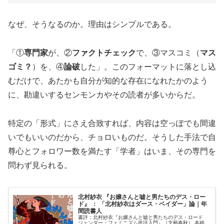
なぜ、そうなるのか。理由はシンプルである。
「①
専門家
が、②
ファクトチェック
で、③マスコミ（
マス
ゴミ？
）を、④
論破
した」。このフォーマットに落とし込
むだけで、あたかも自分が知的な存在になれたかのよう
に、勘違いするセンモンカやその読者が多いからだ。
特定の「形式」にさえ合致すれば、内容は空っぽでも間違
いでもいいのだから、チョロいものだ。そうした手法で自
尊心とフォロワー数を満たす「学者」はいま、その専門を
問わず見られる。
北村紗衣 『お嬢さんと嘘と男たちのデス・ロー
ド』 ： 「北村紗衣はダース・ベイダー」論｜年
間読書人
書評：北村紗衣『お嬢さんと嘘と男たちのデス・ロード
ジェンダー・フェミニズム批評入門』（文藝春秋） 本稿