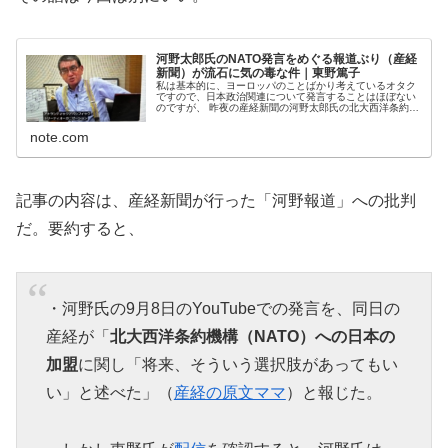
河野太郎氏のNATO発言をめぐる報道ぶり（産経
新聞）が流石に気の毒な件｜東野篤子
私は基本的に、ヨーロッパのことばかり考えているオタク
ですので、日本政治関連について発言することはほぼない
のですが、 昨夜の産経新聞の河野太郎氏の北大西洋条約機
構（NATO）関連発言は、「さすがにこのまとめでは、ご
本人に気の毒では・・・ もう...
note.com
記事の内容は、産経新聞が行った「河野報道」への批判
だ。要約すると、
・河野氏の9月8日のYouTubeでの発言を、同日の
産経が「
北大西洋条約機構（NATO）への日本の
加盟
に関し「将来、そういう選択肢があってもい
い」と述べた」（
産経の原文ママ
）と報じた。