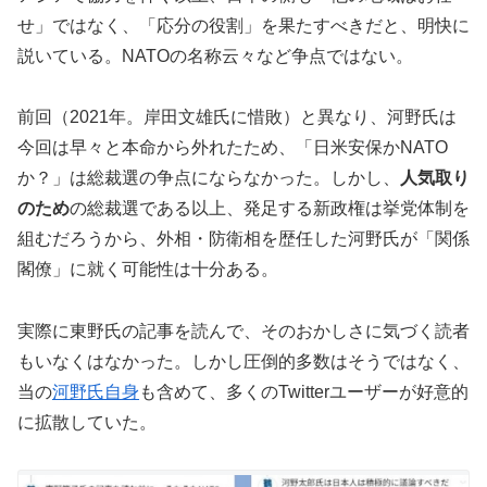
せ」ではなく、「応分の役割」を果たすべきだと、明快に
説いている。NATOの名称云々など争点ではない。
前回（2021年。岸田文雄氏に惜敗）と異なり、河野氏は
今回は早々と本命から外れたため、「日米安保かNATO
か？」は総裁選の争点にならなかった。しかし、
人気取り
のため
の総裁選である以上、発足する新政権は挙党体制を
組むだろうから、外相・防衛相を歴任した河野氏が「関係
閣僚」に就く可能性は十分ある。
実際に東野氏の記事を読んで、そのおかしさに気づく読者
もいなくはなかった。しかし圧倒的多数はそうではなく、
当の
河野氏自身
も含めて、多くのTwitterユーザーが好意的
に拡散していた。