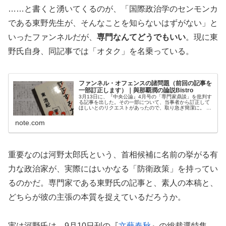
……と書くと湧いてくるのが、「国際政治学のセンモンカ
である東野先生が、そんなことを知らないはずがない」と
いったファンネルだが、
専門なんてどうでもいい
。現に東
野氏自身、同記事では「オタク」を名乗っている。
ファンネル・オフェンスの諸問題（前回の記事を
一部訂正します）｜與那覇潤の論説Bistro
3月13日に、『中央公論』4月号の「専門家鼎談」を批判す
る記事を出した。その一部について、当事者から訂正して
ほしいとのリクエストがあったので、取り急ぎ簡潔に。 当
該の鼎談（一部はWebでも読める）で細谷雄一氏が、東野
篤子氏がSNSで発揮する...
note.com
重要なのは河野太郎氏という、首相候補に名前の挙がる有
力な政治家が、実際にはいかなる「防衛政策」を持ってい
るのかだ。専門家である東野氏の記事と、素人の本稿と、
どちらが彼の主張の本質を捉えているだろうか。
実は河野氏は、9月10日刊の『
文藝春秋
』の総裁選特集