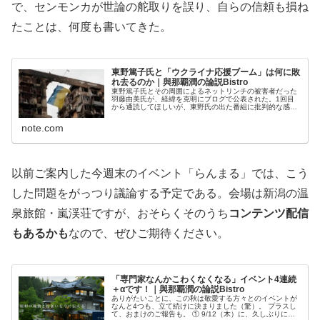
で、センモンカが世論の舵取りを誤り、自らの信頼も損ね
たことは、何度も書いてきた。
東野篤子氏と「ウクライナ応援ブーム」は何に敗
れ去るのか｜與那覇潤の論説Bistro
東野篤子氏とその周囲によるネットリンチの被害者だった
羽藤由美氏が、経緯を克明にブログで公表された。1回目
から通読してほしいが、東野氏の出た番組に批判的な感想
を呟いただけで、同氏に煽られた無数の面々から事実をね
じ曲げて誹謗される様子（3回目）...
note.com
以前ご案内した今週末のイベント「らんまる」では、こう
した問題をがっつり議論する予定である。会場は新潟の温
泉旅館・嵐渓荘ですが、おそらくそのうち
コンテンツ配信
もあるかも
なので、ぜひご期待ください。
「専門家なんかこわくなくなる」イベント4連続
＋αです！｜與那覇潤の論説Bistro
ありがたいことに、この秋は敬愛する方々とのイベントが
なんと4つも、立て続けに決まりました（驚）。 プラスし
て、おまけのご報告も。 ① 9/12（木）に、久しぶりに浜