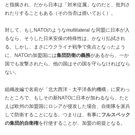
と指摘され、だから日本は「対米従属」なのだと、批判さ
れたりすることもある（その当否は措いておく）。
対して、もしNATOのようなmultilateral な同盟に日本が入
るなら、そうした日米安保の特殊性は、かなり払拭され
る。しかし、まさにウクライナ戦争で焦点となったよう
に、NATOの加盟国には
集団防衛の義務
があるから、一か
国でも攻撃されたら、他の国はその国を守らなければなら
ない。
組織改編で名前が「北大西洋・太平洋条約機構」に変わっ
たところで、もしその新NATOに日本が加わるなら、たと
えば欧州の加盟国にロシアが侵攻した場合、自衛隊を派兵
して防衛することになる。つまりは、有事に
フルスペック
の集団的自衛権
を行使することが、加盟の前提となる。