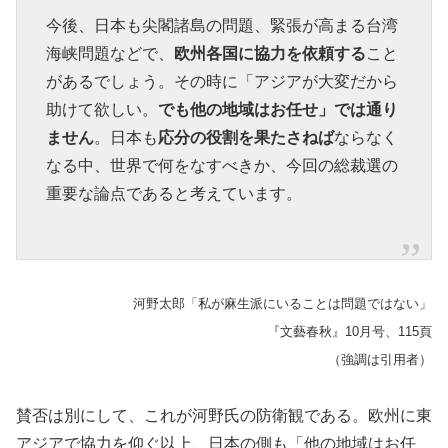
今後、日本も尖閣諸島の問題、緊張が高まる台湾
海峡問題などで、
欧州各国に協力を依頼する
こと
があるでしょう。その時に「アジアが大変だから
助けて欲しい。
でも他の地域はお任せ」では通り
ません
。日本も
応分の役割を果たさねば
ならなく
なる中、世界で何をなすべきか、今回の総裁選の
重要な論点であると考えています。
河野太郎「私が麻生派にいることは問題ではない」
『文藝春秋』10月号、115頁
（強調は引用者）
賛否は別にして、これが河野氏の防衛観である。欧州に東
アジアで協力を仰ぐ以上、日本の側も「他の地域はお任