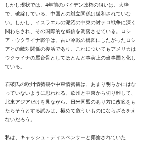
しかし現状では、4年前のバイデン政権の狙いは、大枠
で、破綻している。中国との対立関係は緩和されていな
い。しかし、イスラエルの泥沼の中東の対テロ戦争に深く
関わらされ、その国際的な威信を凋落させている。ロシ
ア・ウクライナ戦争は、古い冷戦の構図にしたがったロシ
アとの敵対関係の復活であり、これについてもアメリカは
ウクライナの屋台骨としてほとんど事実上の当事国と化し
ている。
石破氏の欧州情勢観や中東情勢観は、あまり明らかにはな
っていないように思われる。欧州と中東から切り離して、
北東アジアだけを見ながら、日米同盟のあり方に改変をも
たらそうとする試みは、極めて危ういものにならざるをえ
ないだろう。
私は、キャッシュ・ディスペンサーと揶揄されていた