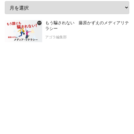
もう騙されない 藤原かずえのメディアリテ
ラシー
アゴラ編集部