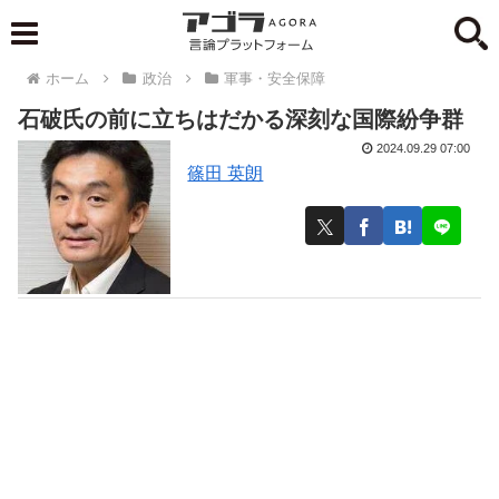
ホーム
政治
軍事・安全保障
石破氏の前に立ちはだかる深刻な国際紛争群
2024.09.29 07:00
篠田 英朗