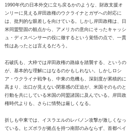
1990年代の日本外交に立ち戻るかのような、財政支援オ
ンリーに見える岸田政権のウクライナとガザへの対応に
は、批判的な眼差しを向けている。しかし岸田政権は、日
米同盟堅固の観点から、アメリカの意向にそったキャッシ
ュ・ディスペンサーの役に徹するという覚悟の点で、一貫
性はあったとは言えるだろう。
石破氏も、大枠では岸田政権の路線を踏襲する、というの
が、基本的な理解にはなるのかもしれない。しかしロシ
ア・ウクライナ戦争も、中東の危機も、深刻度が累積的に
高まり、出口が見えない閉塞感の圧迫が、米国そのものと
行動を共にしている米国の同盟諸国に及んでいる。岸田政
権時代よりも、さらに情勢は厳しくなる。
折しも中東では、イスラエルのレバノン攻撃が激しくなっ
ている。ヒズボラが拠点を持つ南部のみならず、首都ベイ