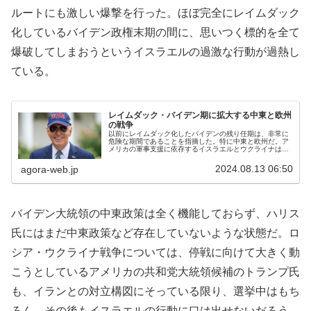
ルートにも激しい爆撃を行った。ほぼ完全にレイムダック
化しているバイデン政権末期の間に、思いつく標的を全て
爆破してしまおうというイスラエルの過激な行動が過熱し
ている。
レイムダック・バイデン期に拡大する中東と欧州
の戦争
以前にレイムダック化したバイデンの残り任期は、非常に
危険な期間であることを指摘した。特に中東と欧州だ。ア
メリカの軍事支援に依存するイスラエルとウクライナは、
アメリカの大統領選挙の行方を、かたずをのんで見守って
いる。トランプ氏とハリス氏のどち...
2024.08.13 06:50
agora-web.jp
バイデン大統領の中東政策は全く機能しておらず、ハリス
氏にはまだ中東政策など存在していないような状態だ。ロ
シア・ウクライナ戦争については、停戦に向けて大きく動
こうとしているアメリカの共和党大統領候補のトランプ氏
も、イランとの対立構図にそっている限り、選挙中はもち
ろん、その後もイスラエルの行動に口は出せないだろう。