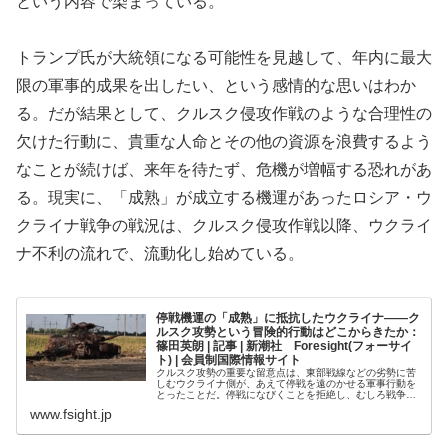
という内容で染まっている。
トランプ氏が大統領になる可能性を見越して、年内に最大
限の軍事的成果を出したい、という感情的な思いはわか
る。だが結果として、クルスク侵攻作戦のような合理性の
欠けた行動に、貴重な人命とその他の資源を浪費するよう
なことが続けば、来年を待たず、危機が増幅する恐れがあ
る。現実に、「成熟」が成立する機運があったロシア・ウ
クライナ戦争の戦況は、クルスク侵攻作戦以降、ウクライ
ナ不利の流れで、流動化し始めている。
停戦機運の「成熟」に抵抗したウクライナ――ク
ルスク攻勢という冒険的行動はどこからきたか：
篠田英朗 | 記事 | 新潮社 Foresight(フォーサイ
ト) | 会員制国際情報サイト
クルスク攻勢の重要な留意点は、東部戦線などの劣勢に苦
しむウクライナ側が、あえて停戦を遠のかせる軍事行動を
とったことだ。停戦になびくことを拒絶し、むしろ戦争を
継続させるための作戦を遂行した。ザートマンの「成熟理
www.fsight.jp
論」に即して言えば、「成熟」状態...