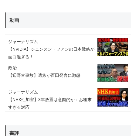
動画
ジャーナリズム
【NVIDIA】ジェンスン・フアンの日本戦略が
面白過ぎる！
政治
【辺野古事故】遺族が百田発言に激怒
ジャーナリズム
【NHK性加害】3年放置は意図的か：お粗末
すぎる対応
書評