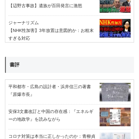
【辺野古事故】遺族が百田発言に激怒
ジャーナリズム
【NHK性加害】3年放置は意図的か：お粗末
すぎる対応
書評
平和都市・広島の設計者・浜井信三の著書
『原爆市長』
安保3文書改訂と中国の存在感：『エネルギ
ーの地政学』を読みながら
コロナ対策は本当に正しかったのか：青柳貞