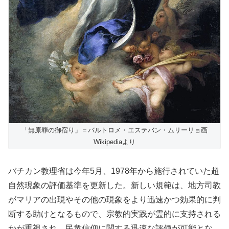
「無原罪の御宿り」＝バルトロメ・エステバン・ムリーリョ画
Wikipediaより
バチカン教理省は今年5月、1978年から施行されていた超
自然現象の評価基準を更新した。新しい規範は、地方司教
がマリアの出現やその他の現象をより迅速かつ効果的に判
断する助けとなるもので、宗教的実践が霊的に支持される
かが重視され、民衆信仰に関する迅速な評価が可能とな