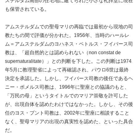
ステルダム南部の住宅地に建てられた小さな礼拝堂に現在
も保管されている。
アムステルダムでの聖母マリの再臨では最初から現地の司
教たちの間で評価が分かれた。1956年、当時のハールレ
ム＝アムステルダムのヨハネス・ペトルス・フイバース司
教は、「超自然的とは認められない（non constat de
supernaturalitate）」との判断を下した。この判断は1974
年5月に教理聖省によって再確認され、パウロ6世は最終
決定を承認した。しかし、フイバース司教の後任であるヘ
ニー・ボメルス司教は、1996年に聖座との協議のもと、
「万民の母」というタイトルでのマリア崇敬を許可した
が、出現自体を認めたわけではなかった。しかし、その後
任のヨス・プント司教は、2002年に聖座に相談すること
なく、聖母マリアの出現の真実性を認めた、といった具合
だ。