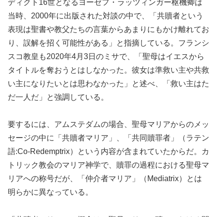
ディクト16世となるヨーゼフ・ラッツィンガー枢機卿は
当時、2000年に出版された対談の中で、「共贖者という
表現は聖書や教父たちの言葉からあまりにもかけ離れてお
り、誤解を招く可能性がある」と指摘している。フランシ
スコ教皇も2020年4月3日のミサで、「聖母はイエスから
タイトルを奪おうとはしなかった。彼女は準救い主や共救
い主になりたいとは思わなかった」と述べ、「救い主はた
だ一人だ」と強調している。
要するには、アムステダムの場合、聖母マリアからのメッ
セージの中に「共贖者マリア」、「共同贖罪者」（ラテン
語:Co-Redemptrix）という内容が含まれていたからだ。カ
トリック教会のマリア神学で、贖罪の過程における聖母マ
リアへの称号だが、「仲介者マリア」（Mediatrix）とは
明らかに異なっている。