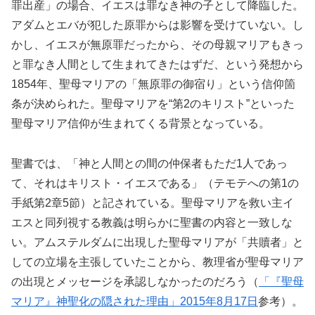
罪出産」の場合、イエスは罪なき神の子として降臨した。
アダムとエバが犯した原罪からは影響を受けていない。し
かし、イエスが無原罪だったから、その母親マリアもきっ
と罪なき人間として生まれてきたはずだ、という発想から
1854年、聖母マリアの「無原罪の御宿り」という信仰箇
条が決められた。聖母マリアを“第2のキリスト”といった
聖母マリア信仰が生まれてくる背景となっている。
聖書では、「神と人間との間の仲保者もただ1人であっ
て、それはキリスト・イエスである」（テモテへの第1の
手紙第2章5節）と記されている。聖母マリアを救い主イ
エスと同列視する教義は明らかに聖書の内容と一致しな
い。アムステルダムに出現した聖母マリアが「共贖者」と
しての立場を主張していたことから、教理省が聖母マリア
の出現とメッセージを承認しなかったのだろう（
「『聖母
マリア』神聖化の隠された理由」2015年8月17日
参考）。