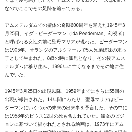
ては何度も紹介したが、アムステルダムのケースは初めて
なのでここでその足跡を追ってみる。
アムステルダムでの聖体の奇跡600周年を迎えた1945年3
月25日、イダ・ピーダーマン（Ida Peederman、幻視者）
と呼ばれる女性の前に聖母マリアが現れた。ピーダーマン
は1905年、オランダのアルクマールで5人兄弟姉妹の末っ
子として生まれた。8歳の時に孤児となり、その後アムス
テルダムに移り住み、1996年に亡くなるまでその地に住
んでいた。
1945年3月25日の出現以降、1959年までにさらに55回の
出現が報告された。14年間にわたり、聖母マリアはピー
ダーマンにいくつかの未来の出来事を予言した。その中に
は1958年のピウス12世の死も含まれていた。彼女のビジ
ョンに基づいて描かれたとされる絵画は、1973年にアム