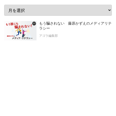
もう騙されない 藤原かずえのメディアリテ
ラシー
アゴラ編集部