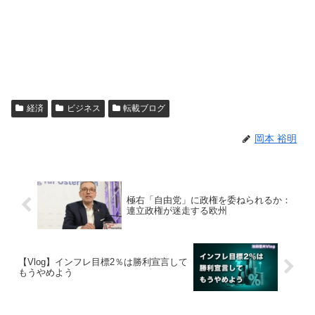
経済
ビジネス
転載ブログ
岡本 裕明
極右「自由党」に政権を委ねられるか：
連立政権が迷走する欧州
【Vlog】インフレ目標2％は勝利宣言して
もうやめよう