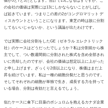
値が5と7と3だとします。合計で15になるはずですが、こ
の会社の価値は実際には13にしかならないことがしばし
ば起きています。つまりこの差の2がコングロマリット デ
ィスカウントということになります。東芝の時は故に分割
してもいいじゃないか、という議論が出たわけです。
では実際に会社分割をしたGE（ゼネラル エレクトリック
社）のケースはどうだったでしょうか？私は分割前から株
主でして、つい数週間前に分割された株式を含め全部きれ
いに売却したのですが、会社の価値は想定以上に上がった
と申し上げます。ざっくり2倍以上になり、株価はまだ上
昇を続けています。私は一種の細胞分裂だと思うのです。
そしてそれぞれの細胞が単独で生き、成長する力を持って
いる場合、分割は有効だと言えるでしょう。
似たケースに傘下に目薬のボシュロムを抱えるカナダ企業