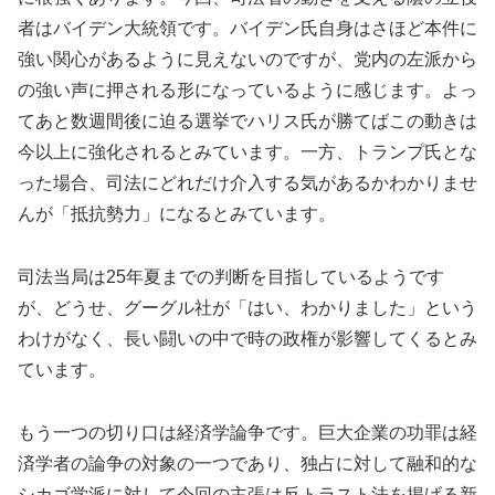
者はバイデン大統領です。バイデン氏自身はさほど本件に
強い関心があるように見えないのですが、党内の左派から
の強い声に押される形になっているように感じます。よっ
てあと数週間後に迫る選挙でハリス氏が勝てばこの動きは
今以上に強化されるとみています。一方、トランプ氏とな
った場合、司法にどれだけ介入する気があるかわかりませ
んが「抵抗勢力」になるとみています。
司法当局は25年夏までの判断を目指しているようです
が、どうせ、グーグル社が「はい、わかりました」という
わけがなく、長い闘いの中で時の政権が影響してくるとみ
ています。
もう一つの切り口は経済学論争です。巨大企業の功罪は経
済学者の論争の対象の一つであり、独占に対して融和的な
シカゴ学派に対して今回の主張は反トラスト法を掲げる新