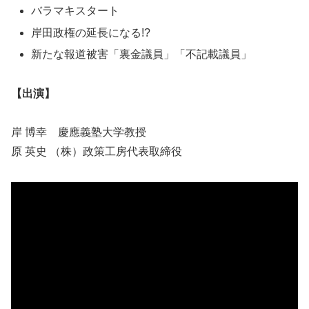
バラマキスタート
岸田政権の延長になる!?
新たな報道被害「裏金議員」「不記載議員」
【出演】
岸 博幸 慶應義塾大学教授
原 英史 （株）政策工房代表取締役