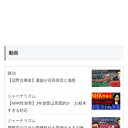
動画
政治
【辺野古事故】遺族が百田発言に激怒
ジャーナリズム
【NHK性加害】3年放置は意図的か：お粗末
すぎる対応
ジャーナリズム
警察官の正当な職務執行を罵倒する玉川徹