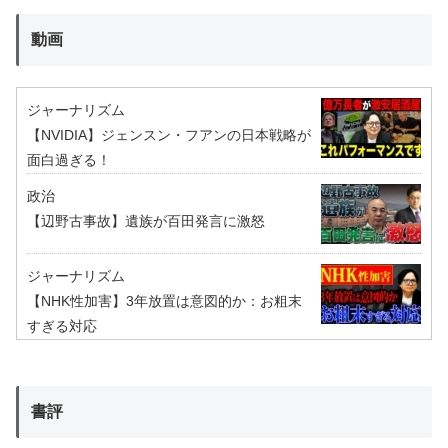
動画
ジャーナリズム
【NVIDIA】ジェンスン・フアンの日本戦略が
面白過ぎる！
政治
【辺野古事故】遺族が百田発言に激怒
ジャーナリズム
【NHK性加害】3年放置は意図的か：お粗末
すぎる対応
書評