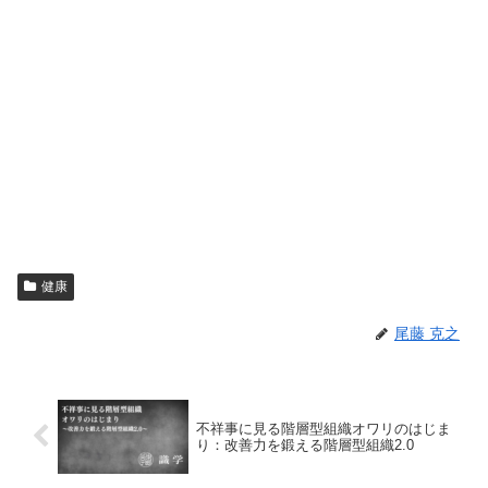
健康
尾藤 克之
不祥事に見る階層型組織オワリのはじま
り：改善力を鍛える階層型組織2.0