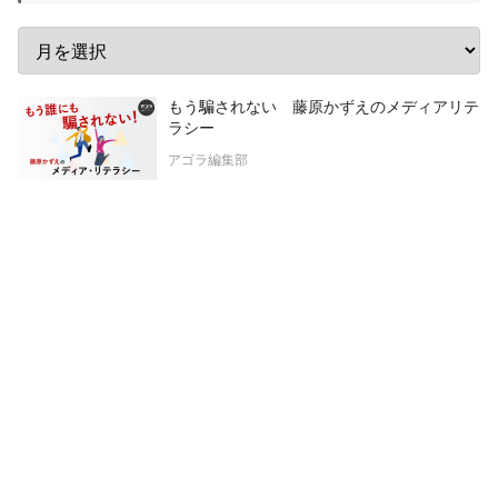
もう騙されない 藤原かずえのメディアリテ
ラシー
アゴラ編集部