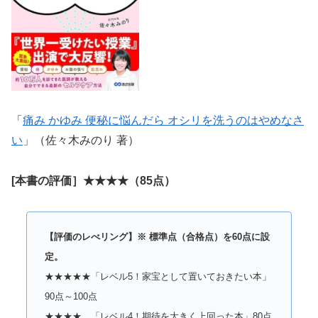
「
痛み かゆみ 便秘に悩んだら オシリを洗うのはやめなさ
い
」（佐々木みのり 著）
[本書の評価］★★★★（85点）
【評価のレべリング】※ 標準点（合格点）を60点に設
定。
★★★★★「レベル5！家宝として置いておきたい本」
90点～100点
★★★★ 「レベル4！期待を大きく上回った本」80点