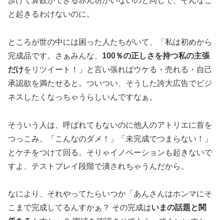
歩けて算数ができる赤ん坊がいないのと同じで、そんなこ
と起きるわけないのに。
ところが世の中には困った人たちがいて、「私は初めから
完成品です。さぁみんな、
100％の正しさを持つ私の主張
だけ
をリツイート！」と言い張ればウケる・売れる・自己
承認欲を満たせると。ついつい、そうした誇大広告でビジ
ネスしたくなっちゃうらしいんですなぁ。
そういう人は、呼ばれてもないのに他人のアトリエに首を
つっこみ、「こんなのダメ！」「未完成でつまらない！」
とケチをつけて回る。そりゃイノベーションも起きないで
すよ、テストプレイ段階で潰されちゃうんだから。
なにより、それやってたらいつか「あんさんはホンマにそ
こまで完成してるんすかぁ？ その完成は
いまの話題と関