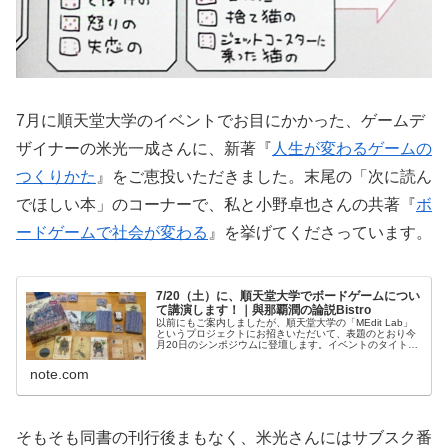
7月に順天堂大学のイベントでお目にかかった、ゲームデ
ザイナーの米光一成さんに、新著『
人生が変わるゲームの
つくりかた
』をご恵投いただきました。末尾の「次に読ん
でほしい本」のコーナーで、私と小野卓也さんの共著『
ボ
ードゲームで社会が変わる
』を挙げてくださっています。
7/20（土）に、順天堂大学でボードゲームについ
て講演します！｜與那覇潤の論説Bistro
以前にもご案内しましたが、順天堂大学の「MEdit Lab」
というプロジェクトにお招きいただいて、表題のとおり今
月20日のシンポジウムに登壇します。イベントのタイトル
はずばり、「医学をみんなでゲームする２」。 医学と社会
の接点をどう作ってい...
note.com
そもそも同書の刊行後まもなく、米光さんにはサブスク番