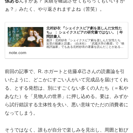
係ある
んすかぁ？ 実績を確認させてもらってもいいすか
ぁ？」みたく、やり返されますよね（苦笑）。
北村紗衣 『シェイクスピア劇を楽しんだ女性た
ち』 ： シェイクスピアの研究書ではない。｜年
間読書人
書評：北村紗衣『シェイクスピア劇を楽しんだ女性たち
近世の観劇と読書』（白水社） 「武蔵大学の教授」で「映
画評論家」でもある北村紗衣の著書を読んだことがある人
でも、本書を読んだという人は、ごく限られているだろ
note.com
う。それが、北村紗衣の現在までの...
前回の記事で、R. ホガートと佐藤卓己さんの読書論を引
いたように、どこかにすごい人がいて完成品を届けてくれ
る、とする発想は、別にすごくない多くの人たち（＝私や
あなた）を「見物人の世界」に押し込める。要は、みずか
ら試行錯誤する主体性を失い、悪い意味でただの消費者に
なってしまう。
そうではなく、誰もが自分で楽しみを見出し、周囲と歓び