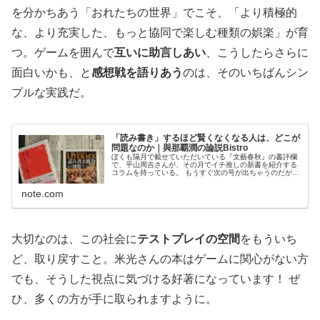
を分かちあう「おれたちの世界」でこそ、「より積極的
な、より充実した、もっと協同で楽しむ種類の娯楽」が育
つ。ゲームを囲んで
互いに助言しあい
、こうしたらさらに
面白いかも、と
感想戦を語りあう
のは、そのいちばんシン
プルな実践だ。
「読み書き」するほど賢くなくなる人は、どこが
問題なのか｜與那覇潤の論説Bistro
ぼくも隔月で載せていただいている『文藝春秋』の書評欄
で、平山周吉さんが、その月でイチ推しの新書を紹介する
コラムを持っている。 もうすぐ次の号が出ちゃうのだが、
11月号では「大げさに言えば、「国民必携の新書」」とし
て、佐藤卓己先生の『あいまい...
note.com
大切なのは、この社会に
テストプレイの空間
をもういち
ど、取り戻すこと。米光さんの本はゲームに関心がない方
でも、そうした視点に気づける好著になっています！ ぜ
ひ、多くの方が手に取られますように。