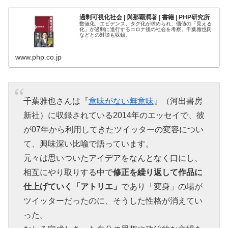
過剰可視化社会 | 與那覇潤著 | 書籍 | PHP研究所
数値化、エビデンス、タグ化が求められ、価値の「見える
化」が過剰に進行するコロナ後の社会を考察。千葉雅也氏
などとの対談も収録。
www.php.co.jp
千葉雅也さんは『
意味がない無意味
』（河出書房
新社）に収録されている2014年のエッセイで、彼
が07年から利用してきたツイッターの変容につい
て、興味深い比喩で語っています。
元々は思いついたアイデアをなんとなく口にし、
相互にやり取りする中で
修正を繰り返して作品に
仕上げていく「アトリエ」
であり「変身」の場が
ツイッターだったのに、そうした性格が消えてい
った。