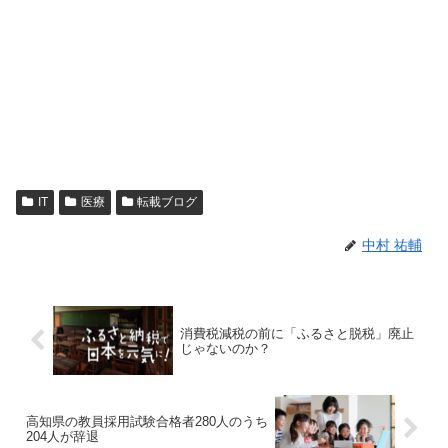
IT
医療
転載ブログ
中村 祐輔
消費税減税の前に「ふるさと脱税」廃止
じゃないのか？
高知県の教員採用試験合格者280人のうち
204人が辞退