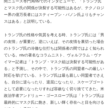
間ニュース専門局ntvでのインタビューで、「トランプ氏
とマスク氏の関係が決裂する可能性はあるが、テクノロジ
ー界の億万長者にはスティーブン・バノン氏よりもチャン
スはある」と説明している。
トランプ氏の性格や気質を考える時、トランプ氏には「男
の友情」が重要だ。逆にいえば、その友情を裏切った場合
のトランプ氏の冷徹な仕打ちは関係者の間ではよく知られ
ている。ntvの著名なコラムニスト、ヴォルフラム・ヴァ
イマー記者は「トランプ・マスク組は決裂する可能性があ
る」と予測し、その中で、トランプ氏の同盟者への厳しい
対応を挙げている、トランプ氏は最も親しい同盟者でさえ
も、自分に逆らったり、退屈になったり、スケープゴート
として必要になったりすれば容赦なく切り捨ててきた。米
政治学者アンドリュー・ゴースロープ氏は「トランプ氏は
最終的にマスク氏に飽き、新しい輝く存在へと目を向ける