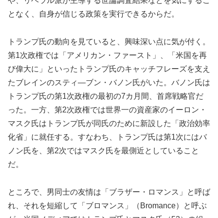
や、リベラル派が主導する世論調査結果などを気にするこ
となく、自身が信じる政策を実行できるからだ。
トランプ氏の動向を見ていると、興味深い点に気が付く。
第1次政権では「アメリカン・ファースト」、「米国を再
び偉大に」といったトランプ氏のキャッチフレーズを支え
たブレインのスティ―ブン・バノン氏がいた。バノン氏は
トランプ氏の第1次政権の最初の7カ月間、首席戦略官だ
った。一方、第2次政権では世界一の資産家のイーロン・
マスク氏はトランプ氏が同氏のために新設した「政治効率
化省」に就任する。すなわち、トランプ氏は第1次にはバ
ノン氏を、第2次ではマスク氏を最側近としていること
だ。
ところで、男同士の友情は「ブラザー・ロマンス」と呼ば
れ、それを短縮して「ブロマンス」（Bromance）と呼ぶ