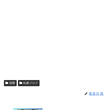
国際
転載ブログ
長谷川 良