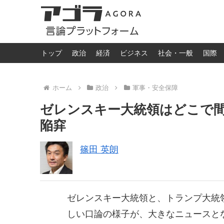
トップ
政治
経済
ビジネス
社会・一般
国際
ホーム
政治
軍事・安全保障
ゼレンスキー大統領はどこで
陥穽
篠田 英朗
ゼレンスキー大統領と、トランプ大統
しい口論の様子が、大きなニュースと