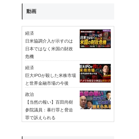
動画
経済
日米協調介入が示すのは
日本ではなく米国の財政
危機
経済
巨大IPOが殺した米株市場
と世界金融市場の今後
政治
【当然の報い】百田尚樹
参院議員：暴行罪と脅迫
罪で訴えられる