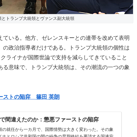
領とトランプ大統領とヴァンス副大統領
えている。他方、ゼレンスキーとの連帯を改めて表明
）の政治指導者だけである。トランプ大統領の個性は
ウクライナが国際世論で支持を減らしてきていること
ある意味で、トランプ大統領は、その潮流の一つの象
ーストの陥穽 篠田 英朗
で間違えたのか：懲悪ファーストの陥穽
領の就任から一カ月で、国際情勢は大きく変わった。その象
イナとロシア共和国の間の紛争の早期終結を要請する国連安