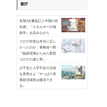
書評
安保3文書改訂と中国の存
在感：『エネルギーの地
政学』を読みながら
コロナ対策は本当に正し
かったのか：青柳貞一郎
『臨床現場からみた新型
コロナの虚と実』
少子化と人手不足の元凶
を直視せよ『やっぱり高
度経済成長は復活でき
る』