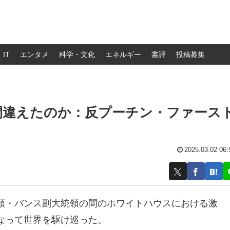
IT
エンタメ
科学・文化
エネルギー
書評
投稿募集
間違えたのか：反プーチン・ファース
2025.03.02 06:
領・バンス副大統領の間のホワイトハウスにおける激
なって世界を駆け巡った。