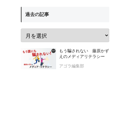
過去の記事
もう騙されない 藤原かず
えのメディアリテラシー
アゴラ編集部