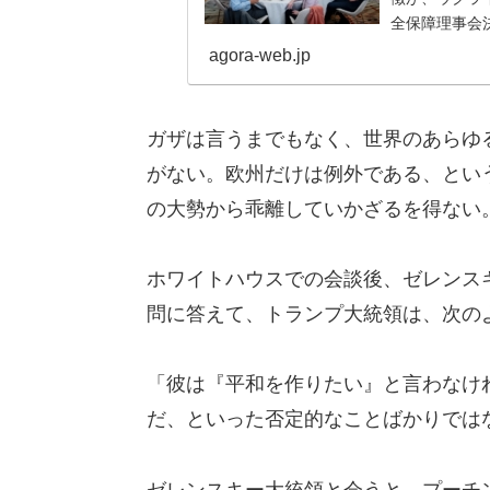
全保障理事会決議27
短...
agora-web.jp
ガザは言うまでもなく、世界のあらゆ
がない。欧州だけは例外である、とい
の大勢から乖離していかざるを得ない
ホワイトハウスでの会談後、ゼレンス
問に答えて、トランプ大統領は、次の
「彼は『平和を作りたい』と言わなけ
だ、といった否定的なことばかりでは
ゼレンスキー大統領と会うと、プーチ