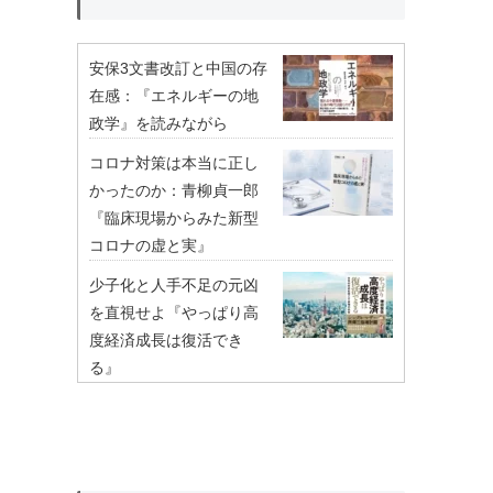
安保3文書改訂と中国の存
在感：『エネルギーの地
政学』を読みながら
コロナ対策は本当に正し
かったのか：青柳貞一郎
『臨床現場からみた新型
コロナの虚と実』
少子化と人手不足の元凶
を直視せよ『やっぱり高
度経済成長は復活でき
る』