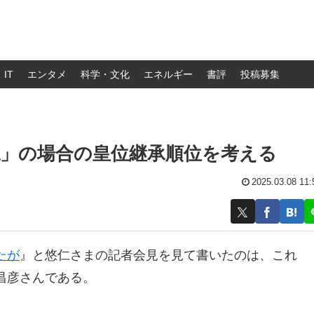
IT
エンタメ
科学・文化
エネルギー
書評
投稿募集
認」の場合の皇位継承順位を考える
2025.03.08 11:
たが
』と悠仁さまの記者会見を見て書いたのは、これ
昌彦さんである。