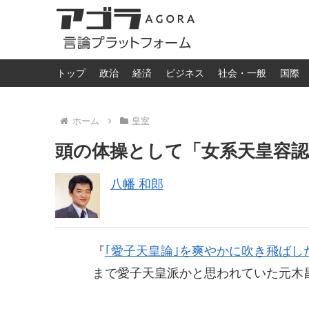
トップ
政治
経済
ビジネス
社会・一般
国際
ホーム
皇室
頭の体操として「女系天皇容
八幡 和郎
『
｢愛子天皇論｣を爽やかに吹き飛ばし
まで愛子天皇派かと思われていた元木