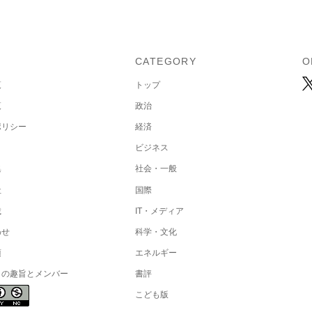
U
CATEGORY
O
覧
トップ
覧
政治
ポリシー
経済
ビジネス
集
社会・一般
社
国際
載
IT・メディア
わせ
科学・文化
項
エネルギー
トの趣旨とメンバー
書評
こども版