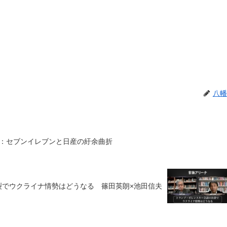
八幡
：セブンイレブンと日産の紆余曲折
裂でウクライナ情勢はどうなる 篠田英朗×池田信夫