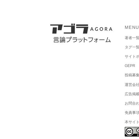
MEN
著者一
タグ一
サイト
GEPR
投稿募
運営会
広告掲
お問合
免責事
本サイ