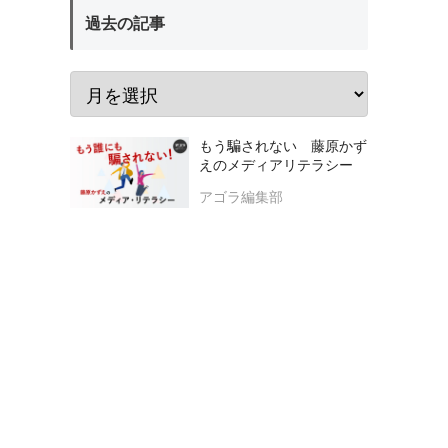
過去の記事
もう騙されない 藤原かず
えのメディアリテラシー
アゴラ編集部