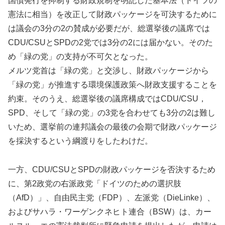
国債発行を抑制する財政規制を明記した基本法（ドイツの
憲法に相当）を改正して財政パッケージを可決するために
は議会の3分の2の賛成が必要だが、総選挙後の議席では
CDU/CSUとSPDの2党では3分の2には届かない。そのた
め「緑の党」の支持が不可欠となった。
メルツ党首は「緑の党」と交渉し、財政パッケージから
「緑の党」が推進する環境保護政策へ財政支援することを
約束。そのうえ、総選挙後の議席構成ではCDU/CSU，
SPD、そして「緑の党」の3党を合わせても3分の2は難し
いため、選挙前の連邦議会の最後の会期で財政パッケージ
を採決するという綱渡りをしたわけだ。
一方、CDU/CSUとSPDの財政パッケージを否決するため
に、第2政党の右派政党「ドイツのための選択肢
（AfD）」、自由民主党（FDP）、左派党（DieLinke）、
およびサハラ・ワーゲンクネヒト連合（BSW）は、カー