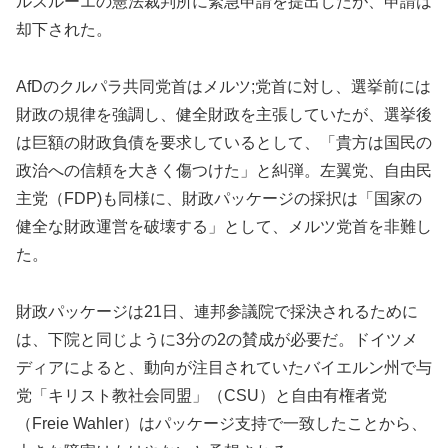
ルスルーエの憲法裁判所に緊急申請を提出したが、申請は
却下された。
AfDのクルパラ共同党首はメルツ;党首に対し、選挙前には
財政の規律を強調し、健全財政を主張していたが、選挙後
は巨額の財政負債を要求しているとして、「貴方は国民の
政治への信頼を大きく傷つけた」と糾弾。左翼党、自由民
主党（FDP)も同様に、財政パッケージの採択は「国家の
健全な財政運営を破壊する」として、メルツ党首を非難し
た。
財政パッケージは21日、連邦参議院で採決されるために
は、下院と同じように3分の2の賛成が必要だ。ドイツメ
ディアによると、動向が注目されていたバイエルン州で与
党「キリスト教社会同盟」（CSU）と自由有権者党
（Freie Wahler）はパッケージ支持で一致したことから、