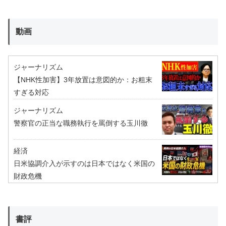
動画
ジャーナリズム
【NHK性加害】3年放置は意図的か：お粗末
すぎる対応
ジャーナリズム
警察官の正当な職務執行を罵倒する玉川徹
経済
日米協調介入が示すのは日本ではなく米国の
財政危機
書評