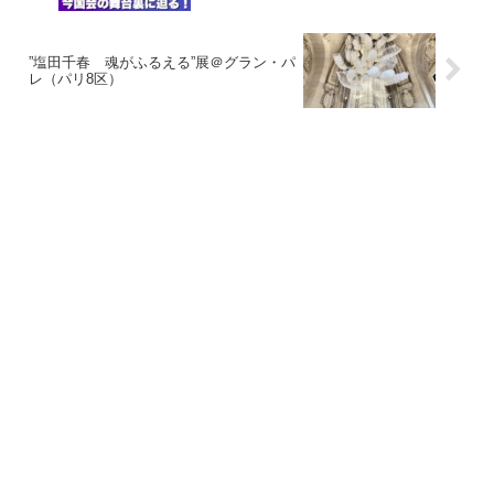
”塩田千春 魂がふるえる”展＠グラン・パ
レ（パリ8区）