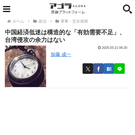
ホーム
政治
軍事・安全保障
中国経済低迷は構造的な「有効需要不足」、
台湾侵攻の余力はない
2025.03.21 06:20
加藤 成一