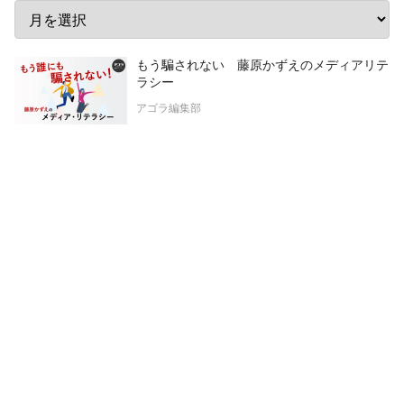
もう騙されない 藤原かずえのメディアリテ
ラシー
アゴラ編集部