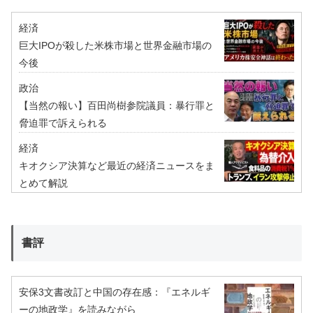
経済
巨大IPOが殺した米株市場と世界金融市場の
今後
政治
【当然の報い】百田尚樹参院議員：暴行罪と
脅迫罪で訴えられる
経済
キオクシア決算など最近の経済ニュースをま
とめて解説
書評
安保3文書改訂と中国の存在感：『エネルギ
ーの地政学』を読みながら