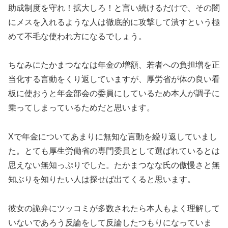
助成制度を守れ！拡大しろ！と言い続けるだけで、その闇
にメスを入れるような人は徹底的に攻撃して潰すという極
めて不毛な使われ方になるでしょう。
ちなみにたかまつななは年金の増額、若者への負担増を正
当化する言動をくり返していますが、厚労省が体の良い看
板に使おうと年金部会の委員にしているため本人が調子に
乗ってしまっているためだと思います。
Xで年金についてあまりに無知な言動を繰り返していまし
た。とても厚生労働省の専門委員として選ばれているとは
思えない無知っぷりでした。たかまつなな氏の傲慢さと無
知ぶりを知りたい人は探せば出てくると思います。
彼女の詭弁にツッコミが多数されたら本人もよく理解して
いないであろう反論をして反論したつもりになっていま