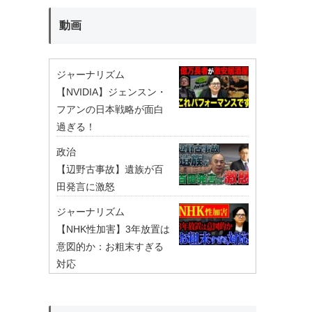
動画
ジャーナリズム
【NVIDIA】ジェンスン・
フアンの日本戦略が面白
過ぎる！
政治
【辺野古事故】遺族が百
田発言に激怒
ジャーナリズム
【NHK性加害】3年放置は
意図的か：お粗末すぎる
対応