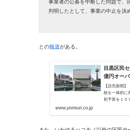
事業者の公募を中断した問題で、区
判明したとして、事業の中止を決
との
報道
がある。
目黒区民セ
億円オーバ
【読売新聞】
校を一体的に
初予算を１０
た。今後、計
www.yomiuri.co.jp
また、いわゆるハコモノ以外の区民サ