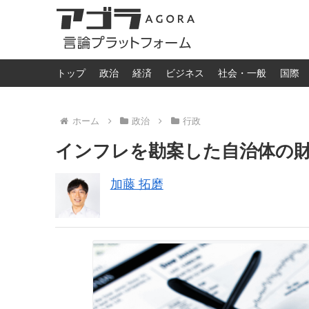
トップ
政治
経済
ビジネス
社会・一般
国際
ホーム
政治
行政
インフレを勘案した自治体の
加藤 拓磨