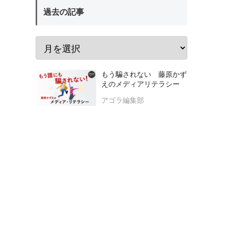
過去の記事
もう騙されない 藤原かず
えのメディアリテラシー
アゴラ編集部