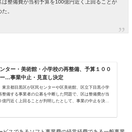
は整備費が当初予算を100億円近く上回ることが
めた。
ンター・美術館・小学校の再整備、予算１００
ー…事業中止・見直し決定
 東京都目黒区が区民センターや区美術館、区立下目黒小学
再整備する事業者の公募を中断した問題で、区は整備費が当
０億円近く上回ることが判明したとして、事業の中止を決め
画を見直す方針で、再整
ービスであるソフト事業費の経常経費である一般事業