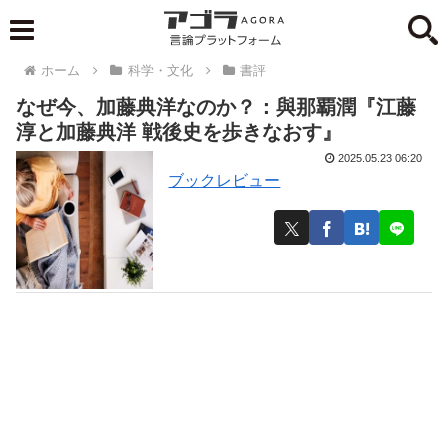
ホーム
科学・文化
書評
なぜ今、加藤典洋なのか？：與那覇潤『江藤
淳と加藤典洋 戦後史を歩きなおす』
2025.05.23 06:20
ブックレビュー