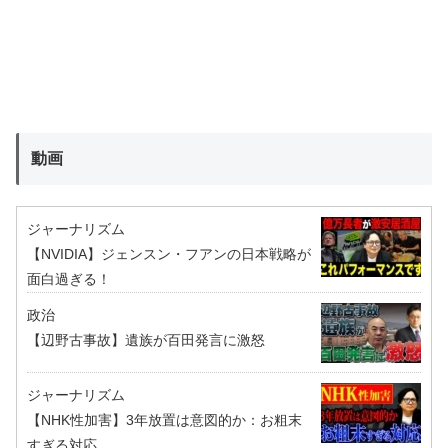
動画
ジャーナリズム
【NVIDIA】ジェンスン・フアンの日本戦略が
面白過ぎる！
政治
【辺野古事故】遺族が百田発言に激怒
ジャーナリズム
【NHK性加害】3年放置は意図的か：お粗末
すぎる対応