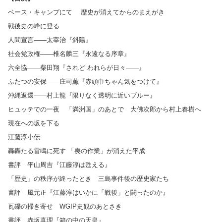
ベース・キャンプにて 歴史が消えてからのまえがき
戦後史の峰に登る
人間宣言――太宰治『斜陽』
社会党政権――椎名麟三『永遠なる序章』
六全協――柴田翔『されど われらが日々――』
ふたつの安保――庄司薫『赤頭巾ちゃん気をつけて』
沖縄返還――村上龍『限りなく透明に近いブルー』
ヒュッテでの一夜 「満洲国」のあとで 大佛次郎から村上春樹へ
現在への坂を下る
江藤淳小伝
轟轟たる雷鳴に死す 「喪の作業」が消えた平成
書評 平山周吉『江藤淳は甦える』
「歴史」の秩序が終ったとき 三島事件後の歴史家たち
書評 風元正『江藤淳はいかに「戦後」と闘ったのか』
瓦礫の掃き寄せ WGIP史観のあとさき
書評 赤坂真理『箱の中の天皇』