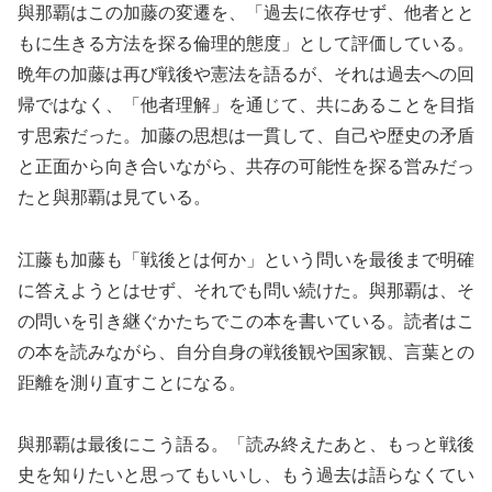
與那覇はこの加藤の変遷を、「過去に依存せず、他者とと
もに生きる方法を探る倫理的態度」として評価している。
晩年の加藤は再び戦後や憲法を語るが、それは過去への回
帰ではなく、「他者理解」を通じて、共にあることを目指
す思索だった。加藤の思想は一貫して、自己や歴史の矛盾
と正面から向き合いながら、共存の可能性を探る営みだっ
たと與那覇は見ている。
江藤も加藤も「戦後とは何か」という問いを最後まで明確
に答えようとはせず、それでも問い続けた。與那覇は、そ
の問いを引き継ぐかたちでこの本を書いている。読者はこ
の本を読みながら、自分自身の戦後観や国家観、言葉との
距離を測り直すことになる。
與那覇は最後にこう語る。「読み終えたあと、もっと戦後
史を知りたいと思ってもいいし、もう過去は語らなくてい