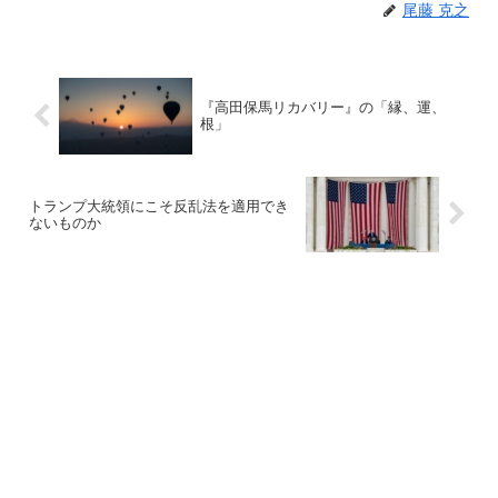
尾藤 克之
『高田保馬リカバリー』の「縁、運、
根」
トランプ大統領にこそ反乱法を適用でき
ないものか