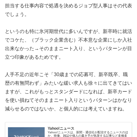
担当する仕事内容で処遇を決めるジョブ型人事はその代表
でしょう。
というのも特に氷河期世代に多いんですが、新卒時に就活
でコケた、（ブラック企業含む）不本意な企業にしか入社
出来なかった→そのままニート入り、というパターンが目
立つ印象があるためです。
人手不足の近年こそ「30歳までの応募可、新卒既卒、職
歴の有無問わず」みたいな緩い求人も徐々に出てきてはい
ますが、これがもっとスタンダードになれば、新卒カード
を使い損ねてそのままニート入りというパターンはかなり
減らせるのではないか、と個人的には考えていますね。
Yahoo!ニュース
Yahoo!ニュースは、新聞・通信社が配信するニュースのほ
か、映像、雑誌や個人の書き手が執筆する記事など多種多