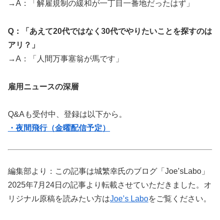
→A：「解雇規制の緩和が一丁目一番地だったはず」
Q：「あえて20代ではなく30代でやりたいことを探すのは
アリ？」
→A：「人間万事塞翁が馬です」
雇用ニュースの深層
Q&Aも受付中、登録は以下から。
・夜間飛行（金曜配信予定）
編集部より：この記事は城繁幸氏のブログ「Joe’sLabo」
2025年7月24日の記事より転載させていただきました。オ
リジナル原稿を読みたい方は
Joe’s Labo
をご覧ください。