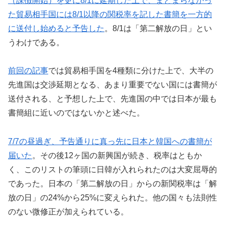
（課徴開始）を更に8/1に延期した上で、まとまらなかっ
た貿易相手国には8/1以降の関税率を記した書簡を一方的
に送付し始めると予告した
。8/1は「第二解放の日」とい
うわけである。
前回の記事
では貿易相手国を4種類に分けた上で、大半の
先進国は交渉延期となる、あまり重要でない国には書簡が
送付される、と予想した上で、先進国の中では日本が最も
書簡組に近いのではないかと述べた。
7/7の昼過ぎ、予告通りに真っ先に日本と韓国への書簡が
届いた
。その後12ヶ国の新興国が続き、税率はともか
く、このリストの筆頭に日韓が入れられたのは大変屈辱的
であった。日本の「第二解放の日」からの新関税率は「解
放の日」の24%から25%に変えられた。他の国々も法則性
のない微修正が加えられている。