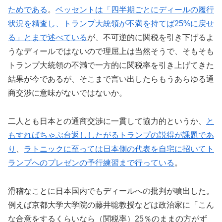
ためである
。
ベッセントは「四半期ごとにディールの履行
状況を精査し、トランプ大統領が不満を持てば25%に戻せ
る」とまで述べている
が、不可逆的に関税を引き下げるよ
うなディールではないので理屈上は当然そうで、そもそも
トランプ大統領の不満で一方的に関税率を引き上げてきた
結果が今であるが、そこまで言い出したらもうあらゆる通
商交渉に意味がないではないか。
二人とも日本との通商交渉に一貫して協力的というか、
と
もすればちゃぶ台返ししたがるトランプの説得が課題であ
り
、
ラトニックに至っては日本側の代表を自宅に招いてト
ランプへのプレゼンの予行練習まで行っている
。
滑稽なことに日本国内でもディールへの批判が噴出した。
例えば京都大学大学院の藤井聡教授などは政治家に「こん
な合意をするくらいなら（関税率）25％のままの方がず