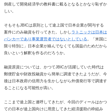
倒産して開発経済学の教科書に載るとなるとかなり恥ずか
しい。
そもそもJBICは原則として途上国で日本企業が関与する
案件にのみ融資を行ってきた。しかし
ラトニックは日本は
バンカーであり事業運営者ではないとしている
。「米国に
限り特別に」日本企業が絡んでなくても国益のためだから
良いという解釈を作るのだろうか。
融資原資については、かつてJBICが活躍していた時代は
郵便貯金や財政投融資から簡単に調達できたようだが、今
後は日本政府の信用力を生かしながら外債発行等で調達す
ることになる可能性が高い。
ここまで途上国と連呼してきたが、今回のディールはかつ
ての日本が途上国向けに用意してきた経済援助の枠組み