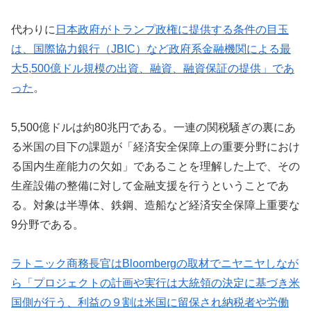
代わりに
日本政府がトランプ政権に提供する条件の目玉
は、国際協力銀行（JBIC）など政府系金融機関による最
大5,500億ドル規模の出資、融資、融資保証の提供」であ
った
。
5,500億ドルは約80兆円である。一連の関税騒ぎの裏にあ
る米国の目下の課題が「経済安全保障上の重要分野におけ
る国内生産能力の欠如」であることを理解した上で、その
生産設備の整備に対して金融支援を行うということであ
る。対象は半導体、鉄鋼、造船など経済安全保障上重要な
9分野である。
ラトニック商務長官はBloombergの取材でニヤニヤしなが
ら「プロジェクトの計画や実行は大統領の決定に基づき米
国側が行う、利益の９割は米国に留保され納税者や労働