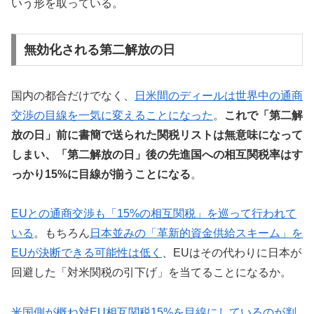
いう形を取っている。
無効化される第二解放の日
国内の都合だけでなく、
日米間のディールは世界中の通商
交渉の目線を一気に変えることになった
。
これで「第二解
放の日」前に書簡で送られた関税リストは無意味になって
しまい、「第二解放の日」後の先進国への相互関税率はす
っかり15%に目線が揃うことになる
。
EUとの通商交渉も「15%の相互関税」を巡って行われて
いる
。もちろん
日本並みの「革新的資金供給スキーム」を
EUが決断できる可能性は低く
、EUはその代わりに日本が
回避した「対米関税の引下げ」を当てることになるか。
米国側が概ね対EU相互関税15%を目線にしているのが判