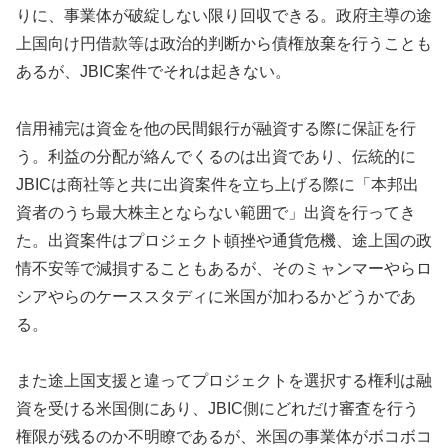
りに、事業体が破綻しない限り回収できる。政府主導の途
上国向け円借款等は政治的判断から債権放棄を行うことも
あるが、JBIC案件でそれは起きない。
信用補完は資金を他の民間銀行が融資する際に保証を行
う。利益の分配が絡んでくるのは出資であり、伝統的に
JBICは商社等と共に出資案件を立ち上げる際に「本邦出
資者のうち最大株主とならない範囲で」出資を行ってき
た。出資案件はプロジェクト頓挫や通貨危機、途上国の政
情不安等で減損することもあるが、そのミャンマーやらロ
シアやらのケーススタディに米国が加わるかどうかであ
る。
また途上国支援と違ってプロジェクトを選択する権利は融
資を受ける米国側にあり、JBIC側にどれだけ審査を行う
権限が残るのか不明瞭であるが、米国の事業体がボコボコ