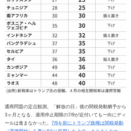
通商問題の定点観測。「解放の日」後の関税発動猶予から
3ヶ月となる、適用停止期限の7/9が近付いても一向にディ
ールは進まなかった。
7/9を前にトランプ政権は関税発動