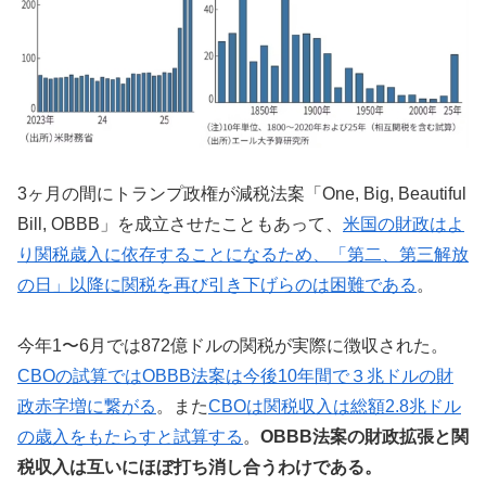
3ヶ月の間にトランプ政権が減税法案「One, Big, Beautiful
Bill, OBBB」を成立させたこともあって、
米国の財政はよ
り関税歳入に依存することになるため、「第二、第三解放
の日」以降に関税を再び引き下げらのは困難である
。
今年1〜6月では872億ドルの関税が実際に徴収された。
CBOの試算ではOBBB法案は今後10年間で３兆ドルの財
政赤字増に繋がる
。また
CBOは関税収入は総額2.8兆ドル
の歳入をもたらすと試算する
。
OBBB法案の財政拡張と関
税収入は互いにほぼ打ち消し合うわけである。