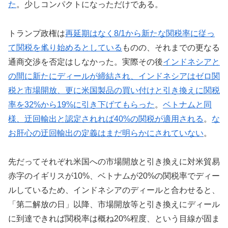
た
。少しコンパクトになっただけである。
トランプ政権は
再延期はなく8/1から新たな関税率に従っ
て関税を毟り始めるとしている
ものの、それまでの更なる
通商交渉を否定はしなかった。実際その後
インドネシアと
の間に新たにディールが締結され、インドネシアはゼロ関
税と市場開放、更に米国製品の買い付けと引き換えに関税
率を32%から19%に引き下げてもらった
。
ベトナムと同
様、迂回輸出と認定されれば40%の関税が適用される
。
な
お肝心の迂回輸出の定義はまだ明らかにされていない
。
先だってそれぞれ米国への市場開放と引き換えに対米貿易
赤字のイギリスが10%、ベトナムが20%の関税率でディー
ルしているため、インドネシアのディールと合わせると、
「第二解放の日」以降、市場開放等と引き換えにディール
に到達できれば関税率は概ね20%程度、という目線が固ま