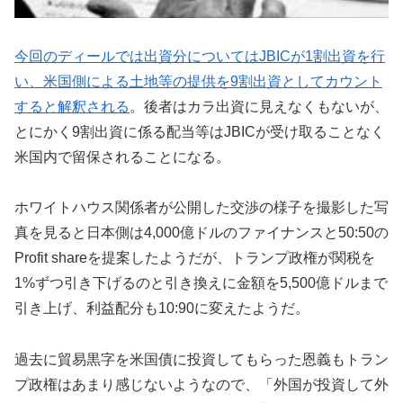
今回のディールでは出資分についてはJBICが1割出資を行
い、米国側による土地等の提供を9割出資としてカウント
すると解釈される
。後者はカラ出資に見えなくもないが、
とにかく9割出資に係る配当等はJBICが受け取ることなく
米国内で留保されることになる。
ホワイトハウス関係者が公開した交渉の様子を撮影した写
真を見ると日本側は4,000億ドルのファイナンスと50:50の
Profit shareを提案したようだが、トランプ政権が関税を
1%ずつ引き下げるのと引き換えに金額を5,500億ドルまで
引き上げ、利益配分も10:90に変えたようだ。
過去に貿易黒字を米国債に投資してもらった恩義もトラン
プ政権はあまり感じないようなので、「外国が投資して外