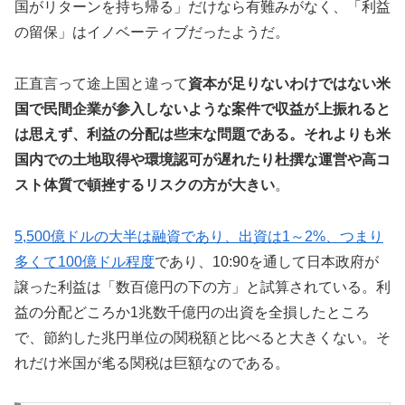
国がリターンを持ち帰る」だけなら有難みがなく、「利益
の留保」はイノベーティブだったようだ。
正直言って途上国と違って
資本が足りないわけではない米
国で民間企業が参入しないような案件で収益が上振れると
は思えず、利益の分配は些末な問題である。それよりも米
国内での土地取得や環境認可が遅れたり杜撰な運営や高コ
スト体質で頓挫するリスクの方が大きい
。
5,500億ドルの大半は融資であり、出資は1～2%、つまり
多くて100億ドル程度
であり、10:90を通して日本政府が
譲った利益は「数百億円の下の方」と試算されている。利
益の分配どころか1兆数千億円の出資を全損したところ
で、節約した兆円単位の関税額と比べると大きくない。そ
れだけ米国が毟る関税は巨額なのである。