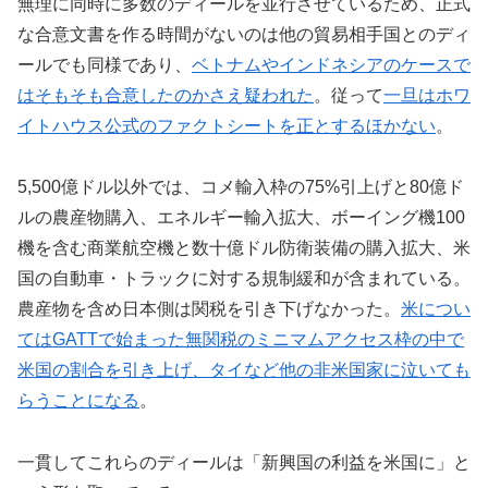
無理に同時に多数のディールを並行させているため、正式
な合意文書を作る時間がないのは他の貿易相手国とのディ
ールでも同様であり、
ベトナムやインドネシアのケースで
はそもそも合意したのかさえ疑われた
。従って
一旦はホワ
イトハウス公式のファクトシートを正とするほかない
。
5,500億ドル以外では、コメ輸入枠の75%引上げと80億ド
ルの農産物購入、エネルギー輸入拡大、ボーイング機100
機を含む商業航空機と数十億ドル防衛装備の購入拡大、米
国の自動車・トラックに対する規制緩和が含まれている。
農産物を含め日本側は関税を引き下げなかった。
米につい
てはGATTで始まった無関税のミニマムアクセス枠の中で
米国の割合を引き上げ、タイなど他の非米国家に泣いても
らうことになる
。
一貫してこれらのディールは「新興国の利益を米国に」と