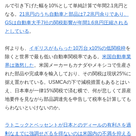
ルで引き下げた幅を10%として単純計算で年間2.1兆円と
なる。
21兆円のうち自動車と部品は7.2兆円余りであり、
GSは自動車大手7社の関税影響が年間1.6兆円圧縮される
としている
。
何よりも、
イギリスがもらった10万台 x10%の低関税枠
を
除くと世界で最も低い自動車関税率である。
米国自動車業
界は激怒した
。米国メーカーもカナダやメキシコで生産さ
れた部品や完成車を輸入しており、その関税は現状25%に
据え置かれている。USMCAの下で減税措置もあるとはい
え、日本車が一律15%関税で済む横で、何が悲しくて原産
地要件を見ながら部品調達先を申告して税率を計算しても
らわないといけないのか。
ラトニックとベッセントが日本とのディールの有利さを過
剰なまでに強調せざるを得ないのは米国内の不満を抑える