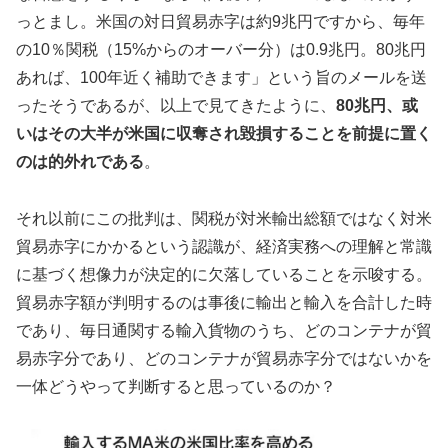
っとまし。米国の対日貿易赤字は約9兆円ですから、毎年
の10％関税（15%からのオーバー分）は0.9兆円。80兆円
あれば、100年近く補助できます」という旨のメールを送
ったそうであるが、以上で見てきたように、
80兆円、或
いはその大半が米国に収奪され毀損することを前提に置く
のは的外れである
。
それ以前にこの批判は、関税が対米輸出総額ではなく対米
貿易赤字にかかるという認識が、経済実務への理解と常識
に基づく想像力が決定的に欠落していることを示唆する。
貿易赤字額が判明するのは事後に輸出と輸入を合計した時
であり、毎日通関する輸入貨物のうち、どのコンテナが貿
易赤字分であり、どのコンテナが貿易赤字分ではないかを
一体どうやって判断すると思っているのか？