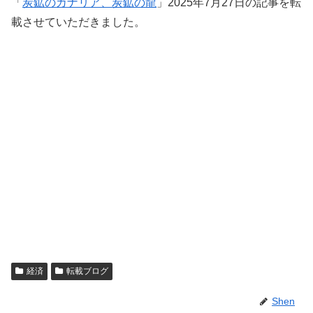
「
炭鉱のカナリア、炭鉱の龍
」2025年7月27日の記事を転
載させていただきました。
経済
転載ブログ
Shen