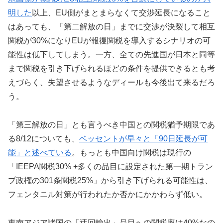
明した
以上、EU側がまとまらなくて交渉延長になること
はあっても、「第二解放の日」までに交渉が決裂して相互
関税が30%になりEUが報復関税を導入するシナリオの可
能性は低下してしまう。一方、全ての先進国が日本と同等
まで関税を引き下げられるほどの条件を提供できるとも考
えづらく、失望させるようなディールも今後出て来るだろ
う。
「第三解放の日」とも言うべき中国との関税猶予期限であ
る8/12についても、
ベッセントが早々と「90日延長が可
能」と述べている
。もっとも中国向け関税は現行の
「IEEPA関税30% +多くの品目に設定された第一期トラン
プ政権の301条関税25%」から引き下げられる可能性は、
フェンタニル対策が行われたか否かにかかわらず低い。
東南アジア諸国の「迂回輸出」品目への関税率は40%なの