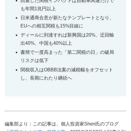
回避した関税インパクトは自動車関連だけで
も年間1兆円以上
日米通商合意が新たなテンプレートとなり、
EUへの相互関税も15%目線に
ディールに到達すれば新興国は20%、迂回輸
出40%、中国も40%以上
書簡で一度高まった「第二関税の日」の破局
リスクは低下
関税収入はOBBB法案の減税幅をオフセット
し、長期にわたり継続へ
編集部より：この記事は、個人投資家Shen氏のブログ