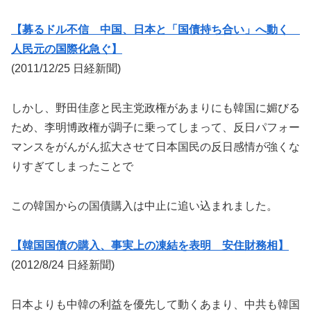
【募るドル不信 中国、日本と「国債持ち合い」へ動く
人民元の国際化急ぐ】
(2011/12/25 日経新聞)
しかし、野田佳彦と民主党政権があまりにも韓国に媚びる
ため、李明博政権が調子に乗ってしまって、反日パフォー
マンスをがんがん拡大させて日本国民の反日感情が強くな
りすぎてしまったことで
この韓国からの国債購入は中止に追い込まれました。
【韓国国債の購入、事実上の凍結を表明 安住財務相】
(2012/8/24 日経新聞)
日本よりも中韓の利益を優先して動くあまり、中共も韓国